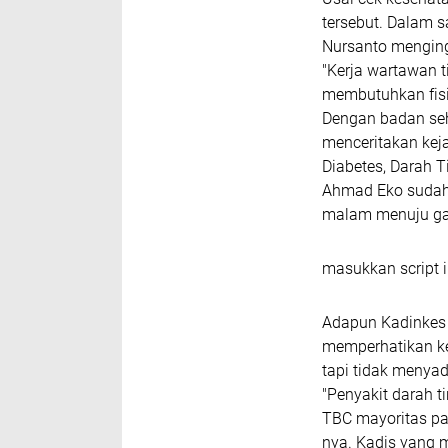
tersebut. Dalam 
Nursanto menging
"Kerja wartawan t
membutuhkan fisik
Dengan badan seh
menceritakan keja
Diabetes, Darah T
Ahmad Eko sudah
malam menuju gay
masukkan script i
Adapun Kadinkes 
memperhatikan k
tapi tidak menyad
"Penyakit darah 
TBC mayoritas pad
nya. Kadis yang 