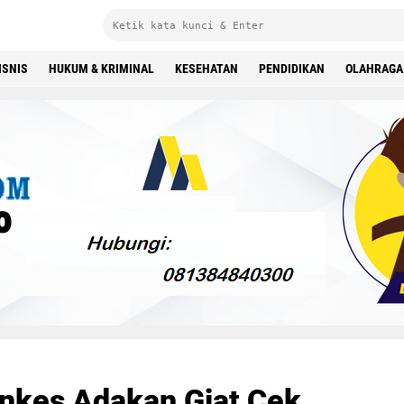
ISNIS
HUKUM & KRIMINAL
KESEHATAN
PENDIDIKAN
OLAHRAGA
n Meriah
nkes Adakan Giat Cek