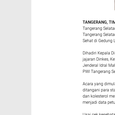
TANGERANG, TI
Tangerang Selata
Tangerang Selata
Sehat di Gedung L
Dihadiri Kepala D
jajaran Dinkes, K
Jenderal Idral M
PWI Tangerang Se
Acara yang dimul
ditangani para st
dan kolesterol me
menjadi data pet
Usai cek kesehata