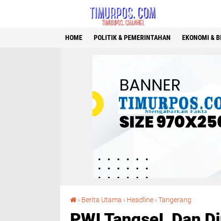
HOME
POLITIK & PEMERINTAHAN
EKONOMI & B
PWI TangseL Dan Dinkes Adakan Giat Cek Kesehatan Gratis Dan Diskusi Sehat Untuk Jurnalis Denga
›
Berita Utama
›
Headline
›
Tangerang
PWI TangseL Dan Di