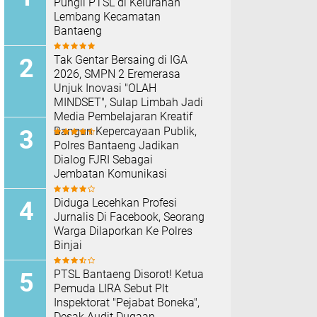
Pungli PTSL di Kelurahan
Lembang Kecamatan
Bantaeng
Tak Gentar Bersaing di IGA
2026, SMPN 2 Eremerasa
Unjuk Inovasi "OLAH
MINDSET", Sulap Limbah Jadi
Media Pembelajaran Kreatif
Bangun Kepercayaan Publik,
Polres Bantaeng Jadikan
Dialog FJRI Sebagai
Jembatan Komunikasi
Diduga Lecehkan Profesi
Jurnalis Di Facebook, Seorang
Warga Dilaporkan Ke Polres
Binjai
PTSL Bantaeng Disorot! Ketua
Pemuda LIRA Sebut Plt
Inspektorat "Pejabat Boneka",
Desak Audit Dugaan