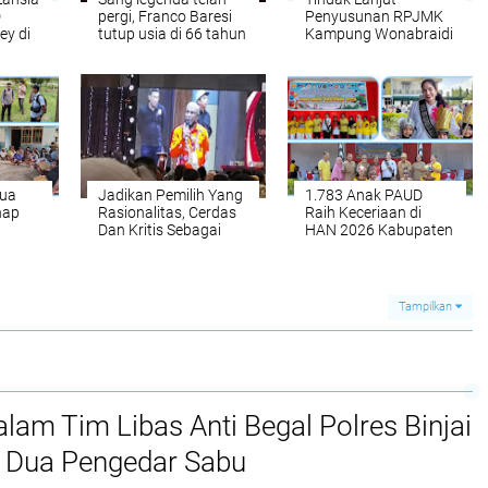
D
pergi, Franco Baresi
Penyusunan RPJMK
y di
tutup usia di 66 tahun
Kampung Wonabraidi
u:
ntai,
 Jadi
t
pua
Jadikan Pemilih Yang
1.783 Anak PAUD
hap
Rasionalitas, Cerdas
Raih Keceriaan di
Dan Kritis Sebagai
HAN 2026 Kabupaten
Cerminan Esensi
Jayapura, Kolaborasi
sday:
Demokrasi Sejati
Lintas Sektor
Survei
Pada Pemilu 2029,
Wujudkan Generasi
Tanah
Oleh : Victor Ruwayari.
Emas
Tampilkan
utlak
alam Tim Libas Anti Begal Polres Binjai
Dua Pengedar Sabu