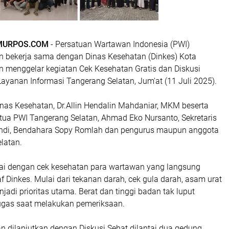
MURPOS.COM
- Persatuan Wartawan Indonesia (PWI)
n bekerja sama dengan Dinas Kesehatan (Dinkes) Kota
n menggelar kegiatan Cek Kesehatan Gratis dan Diskusi
ayanan Informasi Tangerang Selatan, Jum'at (11 Juli 2025).
inas Kesehatan, Dr.Allin Hendalin Mahdaniar, MKM beserta
etua PWI Tangerang Selatan, Ahmad Eko Nursanto, Sekretaris
ahdi, Bendahara Sopy Romlah dan pengurus maupun anggota
latan.
ai dengan cek kesehatan para wartawan yang langsung
af Dinkes. Mulai dari tekanan darah, cek gula darah, asam urat
njadi prioritas utama. Berat dan tinggi badan tak luput
ugas saat melakukan pemeriksaan.
n dilanjutkan dengan Diskusi Sehat dilantai dua gedung