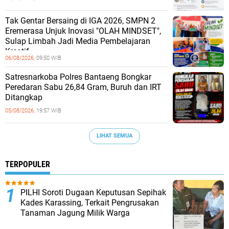
Tak Gentar Bersaing di IGA 2026, SMPN 2
Eremerasa Unjuk Inovasi "OLAH MINDSET",
Sulap Limbah Jadi Media Pembelajaran
Kreatif
06/08/2026,
09:50 WIB
Satresnarkoba Polres Bantaeng Bongkar
Peredaran Sabu 26,84 Gram, Buruh dan IRT
Ditangkap
05/08/2026,
19:57 WIB
LIHAT SEMUA
TERPOPULER
PILHI Soroti Dugaan Keputusan Sepihak
Kades Karassing, Terkait Pengrusakan
Tanaman Jagung Milik Warga