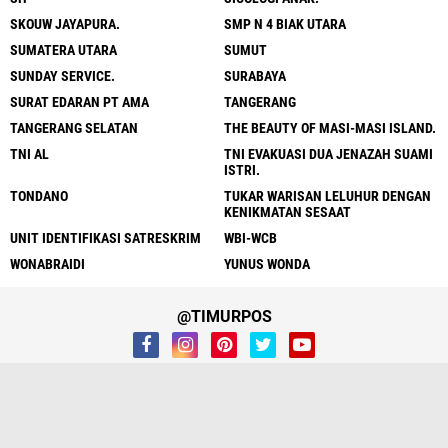
SKOUW JAYAPURA.
SMP N 4 BIAK UTARA
SUMATERA UTARA
SUMUT
SUNDAY SERVICE.
SURABAYA
SURAT EDARAN PT AMA
TANGERANG
TANGERANG SELATAN
THE BEAUTY OF MASI-MASI ISLAND.
TNI AL
TNI EVAKUASI DUA JENAZAH SUAMI
ISTRI.
TONDANO
TUKAR WARISAN LELUHUR DENGAN
KENIKMATAN SESAAT
UNIT IDENTIFIKASI SATRESKRIM
WBI-WCB
WONABRAIDI
YUNUS WONDA
@TIMURPOS
Home
Redaksi
Kontak Kami
Pedoman Media
Disclaimer
Privacy
Copyright ©
2026 TIMURPOS.COM| Mengabarkan Fakta