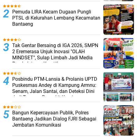
Pemuda LIRA Kecam Dugaan Pungli
PTSL di Kelurahan Lembang Kecamatan
Bantaeng
Tak Gentar Bersaing di IGA 2026, SMPN
2 Eremerasa Unjuk Inovasi "OLAH
MINDSET", Sulap Limbah Jadi Media
Pembelajaran Kreatif
Posbindu PTM-Lansia & Prolanis UPTD
Puskesmas Andey di Kampung Armnu:
Senam, Jalan Santai, dan Deteksi Dini
Jadi Tameng Penyakit Kronis
Bangun Kepercayaan Publik, Polres
Bantaeng Jadikan Dialog FJRI Sebagai
Jembatan Komunikasi