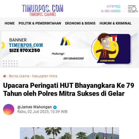
KAMIS
6 08 2026
HOME
POLITIK & PEMERINTAHAN
EKONOMI & BISNIS
HUKUM & KRIMINAL
K
›
Berita Utama
›
Kabupaten Mitra
Upacara Peringati HUT Bhayangkara Ke 79 Tahun oleh Polres Mitra Sukses di Gelar
Upacara Peringati HUT Bhayangkara Ke 79
Tahun oleh Polres Mitra Sukses di Gelar
James Wahongan
Rabu, 02 Juli 2025, 10:39 WIB