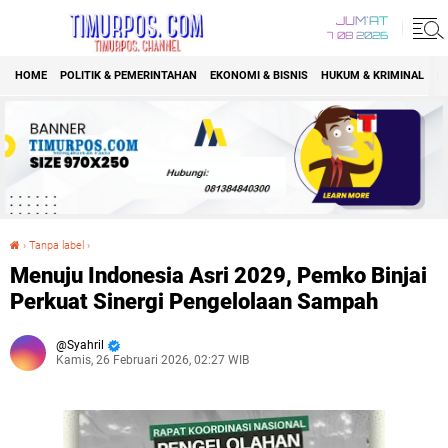
JUM'AT
7 08 2026
HOME
POLITIK & PEMERINTAHAN
EKONOMI & BISNIS
HUKUM & KRIMINAL
K
›
Tanpa label
›
Menuju Indonesia Asri 2029, Pemko Binjai Perkuat Sinergi Pengelolaan Sampah
Menuju Indonesia Asri 2029, Pemko Binjai
Perkuat Sinergi Pengelolaan Sampah
Syahril
Kamis, 26 Februari 2026, 02:27 WIB