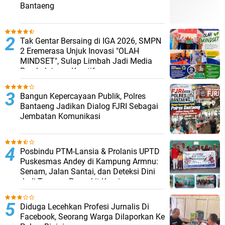
Bantaeng
Tak Gentar Bersaing di IGA 2026, SMPN
2 Eremerasa Unjuk Inovasi "OLAH
MINDSET", Sulap Limbah Jadi Media
Pembelajaran Kreatif
Bangun Kepercayaan Publik, Polres
Bantaeng Jadikan Dialog FJRI Sebagai
Jembatan Komunikasi
Posbindu PTM-Lansia & Prolanis UPTD
Puskesmas Andey di Kampung Armnu:
Senam, Jalan Santai, dan Deteksi Dini
Jadi Tameng Penyakit Kronis
Diduga Lecehkan Profesi Jurnalis Di
Facebook, Seorang Warga Dilaporkan Ke