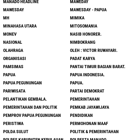
MANADO HEADLINE
MAWEDAY
MAWESDAY
MAWESDAY - PAPUA
MH
MIMIKA
MINAHASA UTARA
MITOSOMANIA
MONEV
NASIB HONORER.
NASIONAL
NIMBOKRANG
OLAHRAGA
OLEH : VICTOR RUWAYARI.
ORGANISASI
PADAT KARYA
PAMSIMAS
PANTAI TIMUR BAGIAN BARAT.
PAPUA
PAPUA INDONESIA.
PAPUA PEGUNUNGAN
PAPUA.
PARIWISATA
PARTAI DEMOKRAT
PELANTIKAN GEMBALA.
PEMERINTAHAN
PEMERINTAHAN DAN POLITIK
PEMKAB JAYAWIJAYA
PEMPROV PAPUA PEGUNUNGAN
PENDIDIKAN
PERISTIWA
PERMOHONAN MAAF
POLDA SULUT
POLITIK & PEMERINTAHAN
POLRES KABUPATEN KEPULAUAN
POLRESTA MANADO