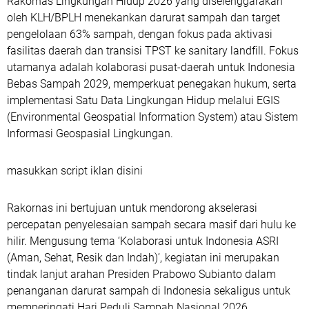
Rakornas Lingkungan Hidup 2026 yang diselenggarakan
oleh KLH/BPLH menekankan darurat sampah dan target
pengelolaan 63% sampah, dengan fokus pada aktivasi
fasilitas daerah dan transisi TPST ke sanitary landfill. Fokus
utamanya adalah kolaborasi pusat-daerah untuk Indonesia
Bebas Sampah 2029, memperkuat penegakan hukum, serta
implementasi Satu Data Lingkungan Hidup melalui EGIS
(Environmental Geospatial Information System) atau Sistem
Informasi Geospasial Lingkungan.
masukkan script iklan disini
Rakornas ini bertujuan untuk mendorong akselerasi
percepatan penyelesaian sampah secara masif dari hulu ke
hilir. Mengusung tema ‘Kolaborasi untuk Indonesia ASRI
(Aman, Sehat, Resik dan Indah)’, kegiatan ini merupakan
tindak lanjut arahan Presiden Prabowo Subianto dalam
penanganan darurat sampah di Indonesia sekaligus untuk
memperingati Hari Peduli Sampah Nasional 2026.