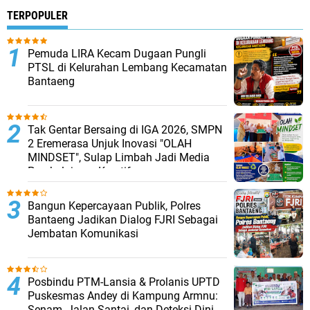
TERPOPULER
Pemuda LIRA Kecam Dugaan Pungli
PTSL di Kelurahan Lembang Kecamatan
Bantaeng
Tak Gentar Bersaing di IGA 2026, SMPN
2 Eremerasa Unjuk Inovasi "OLAH
MINDSET", Sulap Limbah Jadi Media
Pembelajaran Kreatif
Bangun Kepercayaan Publik, Polres
Bantaeng Jadikan Dialog FJRI Sebagai
Jembatan Komunikasi
Posbindu PTM-Lansia & Prolanis UPTD
Puskesmas Andey di Kampung Armnu:
Senam, Jalan Santai, dan Deteksi Dini