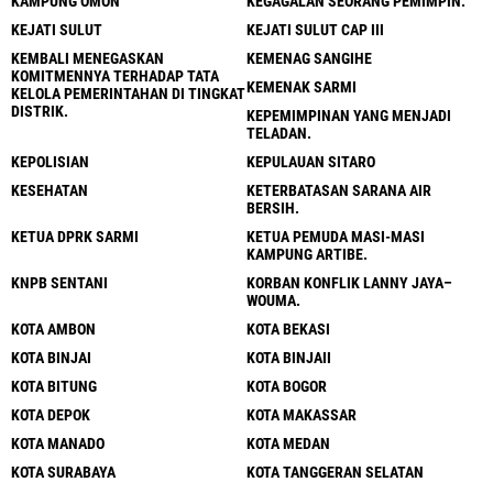
KAMPUNG OMON
KEGAGALAN SEORANG PEMIMPIN.
KEJATI SULUT
KEJATI SULUT CAP III
KEMBALI MENEGASKAN
KEMENAG SANGIHE
KOMITMENNYA TERHADAP TATA
KEMENAK SARMI
KELOLA PEMERINTAHAN DI TINGKAT
DISTRIK.
KEPEMIMPINAN YANG MENJADI
TELADAN.
KEPOLISIAN
KEPULAUAN SITARO
KESEHATAN
KETERBATASAN SARANA AIR
BERSIH.
KETUA DPRK SARMI
KETUA PEMUDA MASI-MASI
KAMPUNG ARTIBE.
KNPB SENTANI
KORBAN KONFLIK LANNY JAYA–
WOUMA.
KOTA AMBON
KOTA BEKASI
KOTA BINJAI
KOTA BINJAII
KOTA BITUNG
KOTA BOGOR
KOTA DEPOK
KOTA MAKASSAR
KOTA MANADO
KOTA MEDAN
KOTA SURABAYA
KOTA TANGGERAN SELATAN