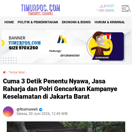
JUM'AT
7 08 2026
HOME
POLITIK & PEMERINTAHAN
EKONOMI & BISNIS
HUKUM & KRIMINAL
K
›
Tanpa label
›
Cuma 3 Detik Penentu Nyawa, Jasa Raharja dan Polri Gencarkan Kampanye Keselamatan di Jakarta Barat
Cuma 3 Detik Penentu Nyawa, Jasa
Raharja dan Polri Gencarkan Kampanye
Keselamatan di Jakarta Barat
Rosmawati
Selasa, 30 Juni 2026, 12:49 WIB