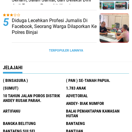
Jadi Tameng Penyakit Kronis
Diduga Lecehkan Profesi Jurnalis Di
Facebook, Seorang Warga Dilaporkan Ke
Polres Binjai
TERPOPULER LAINNYA
JELAJAHI
( BINSASURA )
( PAN ) SE-TANAH PAPUA.
(SUMUT)
1.783 ANAK
10 TAHUN JALAN POROS DISTRIK
ADVETORIAL
ANDEY RUSAK PARAH.
ANDEY- BIAK NUMFOR
ARTIFANU
BALAI PEMANTAPAN KAWASAN
HUTAN
BANGKA BELITUNG
BANTAENG
BANTAENG SULSEL
BANTUAN