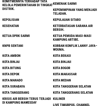
KOMITMENNYA TERHADAP TATA
KEMENAK SARMI
KELOLA PEMERINTAHAN DI TINGKAT
DISTRIK.
KEPEMIMPINAN YANG MENJADI
TELADAN.
KEPOLISIAN
KEPULAUAN SITARO
KESEHATAN
KETERBATASAN SARANA AIR
BERSIH.
KETUA DPRK SARMI
KETUA PEMUDA MASI-MASI
KAMPUNG ARTIBE.
KNPB SENTANI
KORBAN KONFLIK LANNY JAYA–
WOUMA.
KOTA AMBON
KOTA BEKASI
KOTA BINJAI
KOTA BINJAII
KOTA BITUNG
KOTA BOGOR
KOTA DEPOK
KOTA MAKASSAR
KOTA MANADO
KOTA MEDAN
KOTA SURABAYA
KOTA TANGGERAN SELATAN
KOTA TANGGERANG
KOTA TANGGERANG SELATAN
KRISIS AIR BERSIH TERUS TERJADI
KULINER
DI KAMPUNG MAWESDAY
LIVE TIMURPOS. CHANNEL