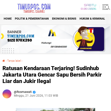
SABTU
8 08 2026
HOME
POLITIK & PEMERINTAHAN
EKONOMI & BISNIS
HUKUM & KRIMINAL
K
›
Tanpa label
›
Ratusan Kendaraan Terjaring! Sudinhub Jakarta Utara Gencar Sapu Bersih Parkir Liar dan Jukir Ilegal
Ratusan Kendaraan Terjaring! Sudinhub
Jakarta Utara Gencar Sapu Bersih Parkir
Liar dan Jukir Ilegal
Rosmawati
Minggu, 21 Juni 2026, 11:03 WIB