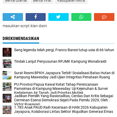
Berita Utama
Berita Viral
Kabupaten Mitra
masukkan script iklan disini
DIREKOMENDASIKAN
Sang legenda telah pergi, Franco Baresi tutup usia di 66 tahun
Tindak Lanjut Penyusunan RPJMK Kampung Wonabraidi
Surat Resmi BPKH Jayapura Terbit! Sosialisasi Batas Hutan di
Kampung Mawesday Jadi Ujian Integritas Penataan Ruang
PU Provinsi Papua Kawal Ketat Tahap Perencanaan
Pamsimas di Kampung Mawesday: Uji Kejenuhan & Survei
Kedalaman Air Tanah Jadi Prioritas Mutlak
Jadikan Pemilih Yang Rasionalitas, Cerdas Dan Kritis Sebagai
Cerminan Esensi Demokrasi Sejati Pada Pemilu 2029, Oleh :
Victor Ruwayari.
1.783 Anak PAUD Raih Keceriaan di HAN 2026 Kabupaten
Jayapura, Kolaborasi Lintas Sektor Wujudkan Generasi Emas