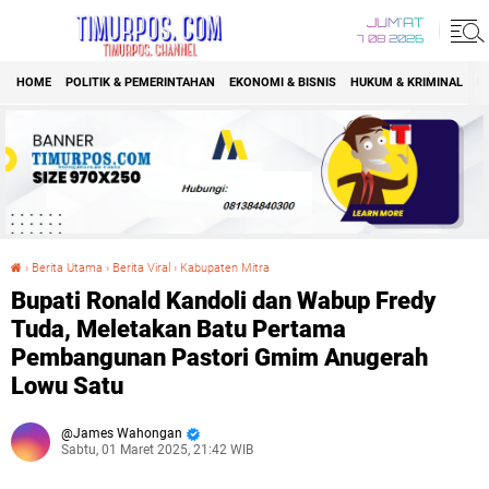
JUM'AT
7 08 2026
HOME
POLITIK & PEMERINTAHAN
EKONOMI & BISNIS
HUKUM & KRIMINAL
K
›
Berita Utama
›
Berita Viral
›
Kabupaten Mitra
Bupati Ronald Kandoli dan Wabup Fredy Tuda, Meletakan Batu Pertama Pembangunan Pastori Gmim Anugerah Lowu Satu
Bupati Ronald Kandoli dan Wabup Fredy
Tuda, Meletakan Batu Pertama
Pembangunan Pastori Gmim Anugerah
Lowu Satu
James Wahongan
Sabtu, 01 Maret 2025, 21:42 WIB