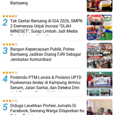
Bantaeng
Tak Gentar Bersaing di IGA 2026, SMPN
2 Eremerasa Unjuk Inovasi "OLAH
MINDSET", Sulap Limbah Jadi Media
Pembelajaran Kreatif
Bangun Kepercayaan Publik, Polres
Bantaeng Jadikan Dialog FJRI Sebagai
Jembatan Komunikasi
Posbindu PTM-Lansia & Prolanis UPTD
Puskesmas Andey di Kampung Armnu:
Senam, Jalan Santai, dan Deteksi Dini
Jadi Tameng Penyakit Kronis
Diduga Lecehkan Profesi Jurnalis Di
Facebook, Seorang Warga Dilaporkan Ke