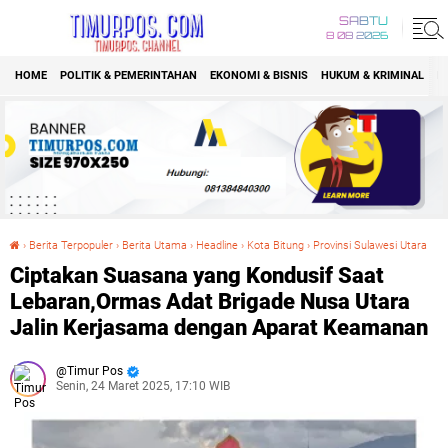
SABTU
8 08 2026
HOME
POLITIK & PEMERINTAHAN
EKONOMI & BISNIS
HUKUM & KRIMINAL
K
›
Berita Terpopuler
›
Berita Utama
›
Headline
›
Kota Bitung
›
Provinsi Sulawesi Utara
Ciptakan Suasana yang Kondusif Saat Lebaran,Ormas Adat Brigade Nusa Utara Jalin Kerjasama dengan Aparat Keamanan
Ciptakan Suasana yang Kondusif Saat
Lebaran,Ormas Adat Brigade Nusa Utara
Jalin Kerjasama dengan Aparat Keamanan
Timur Pos
Senin, 24 Maret 2025, 17:10 WIB