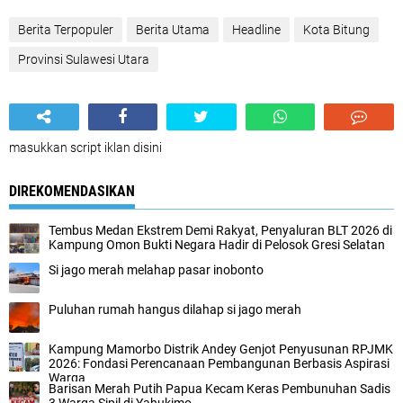
Berita Terpopuler
Berita Utama
Headline
Kota Bitung
Provinsi Sulawesi Utara
masukkan script iklan disini
DIREKOMENDASIKAN
Tembus Medan Ekstrem Demi Rakyat, Penyaluran BLT 2026 di
Kampung Omon Bukti Negara Hadir di Pelosok Gresi Selatan
Si jago merah melahap pasar inobonto
Puluhan rumah hangus dilahap si jago merah
Kampung Mamorbo Distrik Andey Genjot Penyusunan RPJMK
2026: Fondasi Perencanaan Pembangunan Berbasis Aspirasi
Warga
Barisan Merah Putih Papua Kecam Keras Pembunuhan Sadis
3 Warga Sipil di Yahukimo