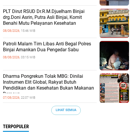
PLT Dirut RSUD Dr.R.M.Djuelham Binjai
drg.Doni Asrin, Putra Asli Binjai, Komit
Benahi Mutu Pelayanan Kesehatan
08/08/2026,
15:46 WIB
Patroli Malam Tim Libas Anti Begal Polres
Binjai Amankan Dua Pengedar Sabu
08/08/2026,
03:15 WIB
Dharma Pongrekun Tolak MBG: Dinilai
Instrumen Elit Global, Rakyat Butuh
Pendidikan dan Kesehatan Bukan Makanan
Beracun.
07/08/2026,
22:07 WIB
LIHAT SEMUA
TERPOPULER