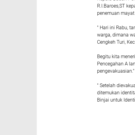
R.I.Baroes,ST k
penemuan mayat t
" Hari ini Rabu, 
warga, dimana wa
Cengkeh Turi, Keca
Begitu kita mener
Pencegahan A lan
pengevakuasian."
" Setelah dievakua
ditemukan identi
Binjai untuk Ident