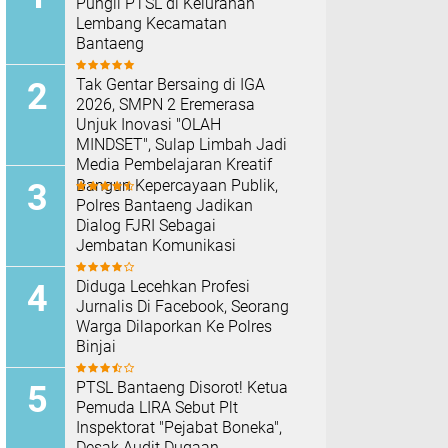
Pungli PTSL di Kelurahan
Lembang Kecamatan
Bantaeng
Tak Gentar Bersaing di IGA
2026, SMPN 2 Eremerasa
Unjuk Inovasi "OLAH
MINDSET", Sulap Limbah Jadi
Media Pembelajaran Kreatif
Bangun Kepercayaan Publik,
Polres Bantaeng Jadikan
Dialog FJRI Sebagai
Jembatan Komunikasi
Diduga Lecehkan Profesi
Jurnalis Di Facebook, Seorang
Warga Dilaporkan Ke Polres
Binjai
PTSL Bantaeng Disorot! Ketua
Pemuda LIRA Sebut Plt
Inspektorat "Pejabat Boneka",
Desak Audit Dugaan