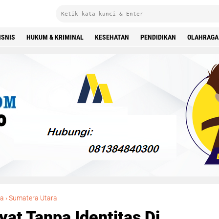
ISNIS
HUKUM & KRIMINAL
KESEHATAN
PENDIDIKAN
OLAHRAGA
Warga Temukan Mayat Tanpa Identitas Di Cengkeh Turi
wa
›
Sumatera Utara
t Tanpa Identitas Di