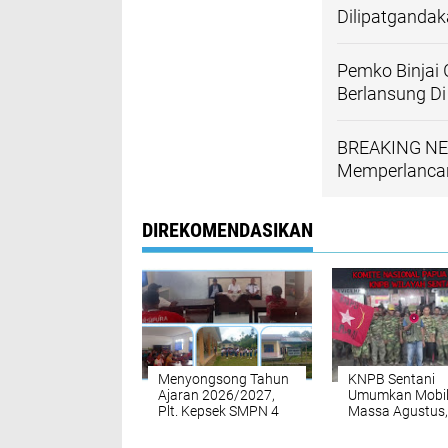
Dilipatganda
Pemko Binjai 
Berlansung Di
BREAKING NEW
Memperlancar
DIREKOMENDASIKAN
Menyongsong Tahun
KNPB Sentani
Ajaran 2026/2027,
Umumkan Mobil
Plt. Kepsek SMPN 4
Massa Agustus,
Biak Utara Imanuel
Seruan Aksi Da
Insyur Gandeng
Tanggapi Darur