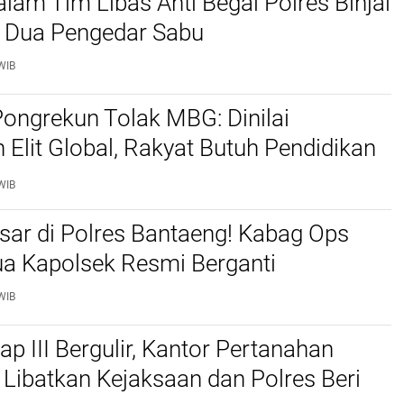
alam Tim Libas Anti Begal Polres Binjai
Dua Pengedar Sabu
WIB
ongrekun Tolak MBG: Dinilai
 Elit Global, Rakyat Butuh Pendidikan
hatan Bukan Makanan Beracun.
WIB
sar di Polres Bantaeng! Kabag Ops
ua Kapolsek Resmi Berganti
WIB
p III Bergulir, Kantor Pertanahan
Libatkan Kejaksaan dan Polres Beri