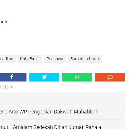
urits
eadline
Kota Binjai
Peristiwa
Sumatera Utara
n disini
Suseno Arto WP Pengertian Dakwah Mahabbah
mut : "Amalam Sedekah Dihari Jumat, Pahala