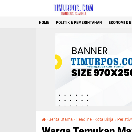
HOME
POLITIK & PEMERINTAHAN
EKONOMI & B
›
Berita Utama
›
Headline
›
Kota Binjai
›
Peristi
Warga Temukan Maya