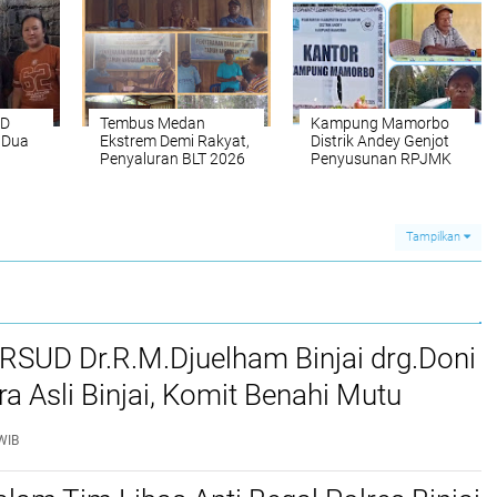
Fasilitas Minim dan
DPRK dan MRP
Guru Terbatas.
Diminta Bertindak
Nyata
SD
Tembus Medan
Kampung Mamorbo
 Dua
Ekstrem Demi Rakyat,
Distrik Andey Genjot
Penyaluran BLT 2026
Penyusunan RPJMK
 Dylan
di Kampung Omon
2026: Fondasi
Bukti Negara Hadir di
Perencanaan
Pelosok Gresi Selatan
Pembangunan
Berbasis Aspirasi
Tampilkan
Warga
 RSUD Dr.R.M.Djuelham Binjai drg.Doni
tra Asli Binjai, Komit Benahi Mutu
n Kesehatan
WIB