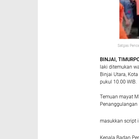
Satgas Pence
BINJAI, TIMURP
laki ditemukan w
Binjai Utara, Kot
pukul 10.00 WIB.
Temuan mayat MR.
Penanggulangan B
masukkan script i
Kepala Badan Pen