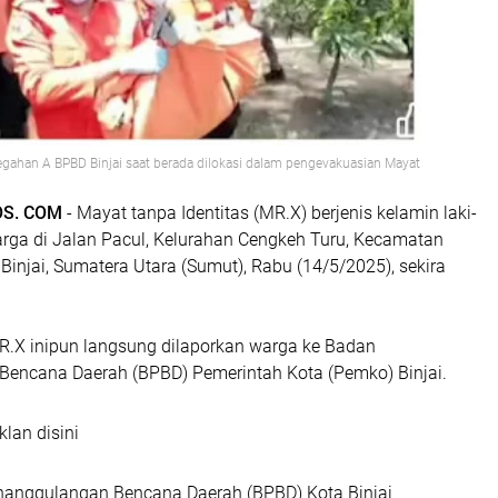
gahan A BPBD Binjai saat berada dilokasi dalam pengevakuasian Mayat
OS. COM
- Mayat tanpa Identitas (MR.X) berjenis kelamin laki-
arga di Jalan Pacul, Kelurahan Cengkeh Turu, Kecamatan
a Binjai, Sumatera Utara (Sumut), Rabu (14/5/2025), sekira
X inipun langsung dilaporkan warga ke Badan
encana Daerah (BPBD) Pemerintah Kota (Pemko) Binjai.
klan disini
anggulangan Bencana Daerah (BPBD) Kota Binjai