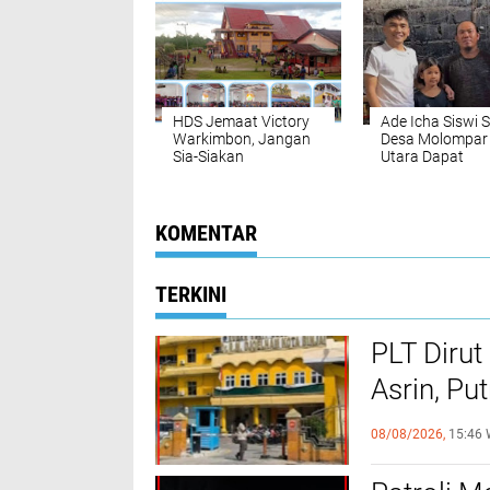
Orang Tua Siswa
Militer dan
Lewat Forum
Kemanusiaan di
Strategis
Papua
HDS Jemaat Victory
Ade Icha Siswi 
Warkimbon, Jangan
Desa Molompar
Sia-Siakan
Utara Dapat
Pengorbanan Kristus,
Sentuhan Kasih
Tunjukkan Ketaatan
Ryan Kandoli
Lewat Aura Ibadah
yang Hidup
KOMENTAR
TERKINI
PLT Dirut
Asrin, Pu
Pelayana
08/08/2026,
15:46 