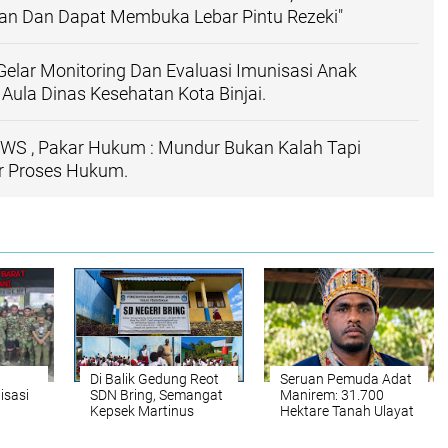
kan Dan Dapat Membuka Lebar Pintu Rezeki"
Gelar Monitoring Dan Evaluasi Imunisasi Anak
 Aula Dinas Kesehatan Kota Binjai.
S , Pakar Hukum : Mundur Bukan Kalah Tapi
 Proses Hukum.
Di Balik Gedung Reot
Seruan Pemuda Adat
isasi
SDN Bring, Semangat
Manirem: 31.700
Kepsek Martinus
Hektare Tanah Ulayat
mai
Bano Tak Pernah
Terancam Klaim PT
at
Padam Meski
Gaharu Prima Lestari,