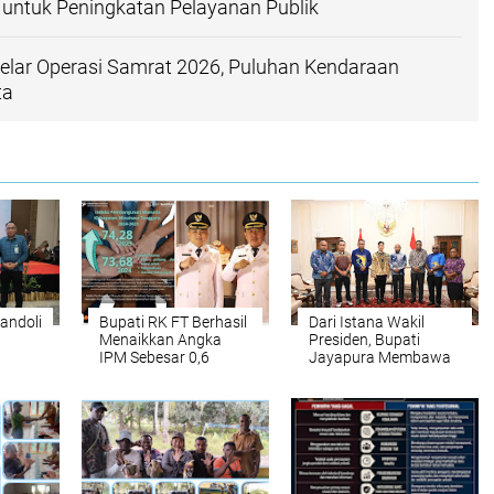
s untuk Peningkatan Pelayanan Publik
Gelar Operasi Samrat 2026, Puluhan Kendaraan
ta
andoli
Bupati RK FT Berhasil
Dari Istana Wakil
Menaikkan Angka
Presiden, Bupati
IPM Sebesar 0,6
Jayapura Membawa
age
Persen di Tahun 2025
Misi Besar Festival
nggi
Danau Sentani