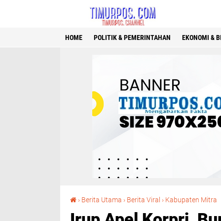
HOME
POLITIK & PEMERINTAHAN
EKONOMI & B
Irup Apel Kor
›
Berita Utama
›
Berita Viral
›
Kabupaten Mitra
Irup Apel Korpri, B