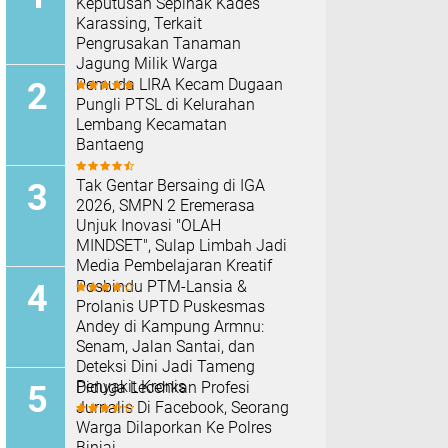
Keputusan Sepihak Kades
Karassing, Terkait
Pengrusakan Tanaman
Jagung Milik Warga
Pemuda LIRA Kecam Dugaan
Pungli PTSL di Kelurahan
Lembang Kecamatan
Bantaeng
Tak Gentar Bersaing di IGA
2026, SMPN 2 Eremerasa
Unjuk Inovasi "OLAH
MINDSET", Sulap Limbah Jadi
Media Pembelajaran Kreatif
Posbindu PTM-Lansia &
Prolanis UPTD Puskesmas
Andey di Kampung Armnu:
Senam, Jalan Santai, dan
Deteksi Dini Jadi Tameng
Penyakit Kronis
Diduga Lecehkan Profesi
Jurnalis Di Facebook, Seorang
Warga Dilaporkan Ke Polres
Binjai