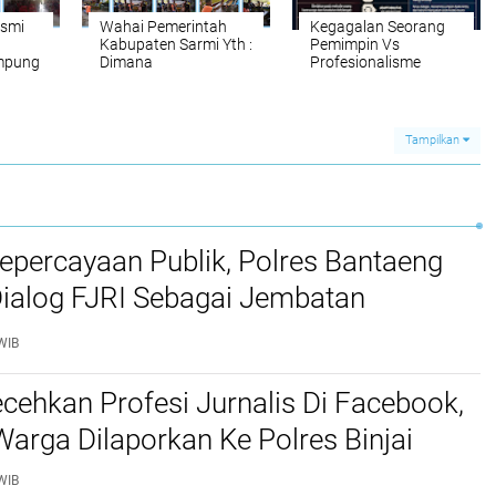
esmi
Wahai Pemerintah
Kegagalan Seorang
Kabupaten Sarmi Yth :
Pemimpin Vs
mpung
Dimana
Profesionalisme
emtuk
Hatimu?.Bertahun-
Seorang Pemimpin:
en
tahun Kami Pemuda
Garis Tipis Antara
ra
Adat Weisrong
Kehancuran
kan
Seolah-olah
Organisasi dan
Tampilkan
ung
Dianaktirikan Oleh
Ketahanan Bisnis
a Desa
Pemerintah.
epercayaan Publik, Polres Bantaeng
Dialog FJRI Sebagai Jembatan
si
WIB
cehkan Profesi Jurnalis Di Facebook,
arga Dilaporkan Ke Polres Binjai
WIB