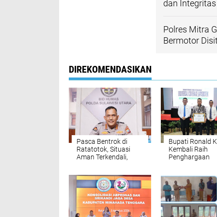
dan Integrita
Polres Mitra 
Bermotor Disi
DIREKOMENDASIKAN
Pasca Bentrok di
Bupati Ronald K
Ratatotok, Situasi
Kembali Raih
Aman Terkendali,
Penghargaan
Personel Polri Masih
Universal Cover
Bersiaga
Jamsostek Terti
di Sulut