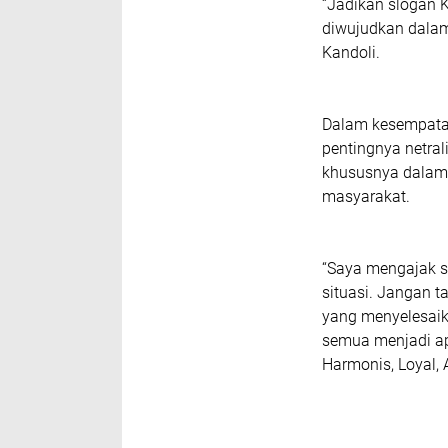
“Jadikan slogan K
diwujudkan dalam
Kandoli.
Dalam kesempatan
pentingnya netral
khususnya dalam 
masyarakat.
“Saya mengajak s
situasi. Jangan t
yang menyelesaik
semua menjadi ap
Harmonis, Loyal, A