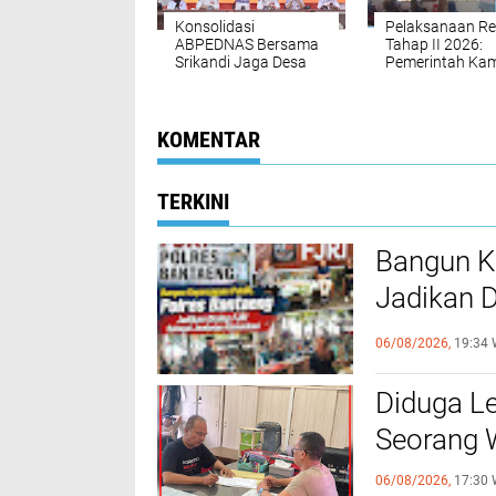
Konsolidasi
Pelaksanaan R
ABPEDNAS Bersama
Tahap II 2026:
Srikandi Jaga Desa
Pemerintah Ka
Mitra ,Sukses di Gelar
Bring, Distrik K
Gresi, Kabupat
Jayapura, seca
resmi menyalur
KOMENTAR
Bantuan Langs
Tunai (BLT) Dan
Tahap II Tahun
TERKINI
Anggaran 2026
Bangun K
Jadikan 
Komunika
06/08/2026,
19:34 
Diduga Le
Seorang W
06/08/2026,
17:30 