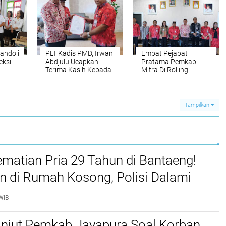
andoli
PLT Kadis PMD, Irwan
Empat Pejabat
eksi
Abdjulu Ucapkan
Pratama Pemkab
Terima Kasih Kepada
Mitra Di Rolling
Bupati dan Wakil
Bupati Atas
Kepercayaan yang
Diberikan
Tampilkan
ematian Pria 29 Tahun di Bantaeng!
n di Rumah Kosong, Polisi Dalami
lan
WIB
anjut Pemkab Jayapura Soal Korban