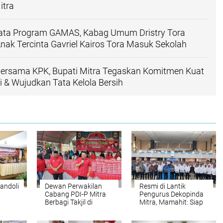
itra
ta Program GAMAS, Kabag Umum Dristry Tora
ak Tercinta Gavriel Kairos Tora Masuk Sekolah
 Bersama KPK, Bupati Mitra Tegaskan Komitmen Kuat
 & Wujudkan Tata Kelola Bersih
andoli
Dewan Perwakilan
Resmi di Lantik
Cabang PDI-P Mitra
Pengurus Dekopinda
Berbagi Takjil di
Mitra, Mamahit: Siap
PD
Kecamatan Belang
Mendukung Program
n
Pemerintah