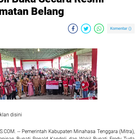
matan Belang
Komentar (
)
klan disini
.COM. -- Pemerintah Kabupaten Minahasa Tenggara (Mitra),
pinan Bupati Ronald Kandoli dan Wakil Bupati Fredy Tuda