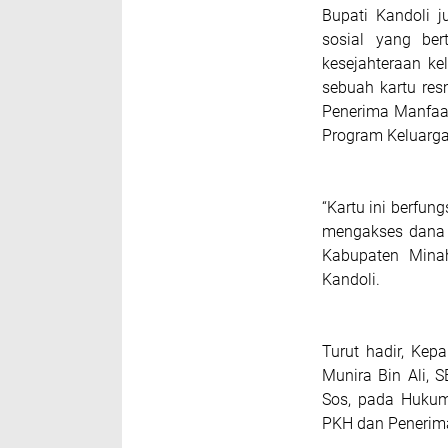
Bupati Kandoli 
sosial yang be
kesejahteraan ke
sebuah kartu res
Penerima Manfaat
Program Keluarga
“Kartu ini berfun
mengakses dana 
Kabupaten Minah
Kandoli.
Turut hadir, Kep
Munira Bin Ali, 
Sos, pada Hukum
PKH dan Penerim