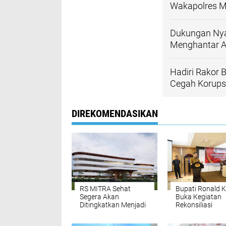
Wakapolres M
Dukungan Nya
Menghantar An
Hadiri Rakor
Cegah Korupsi
DIREKOMENDASIKAN
RS MITRA Sehat
Bupati Ronald K
Segera Akan
Buka Kegiatan
Ditingkatkan Menjadi
Rekonsiliasi
Tipe C
Penyusunan LK
Tahun Anggara