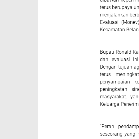
terus berupaya u
menjalankan berb
Evaluasi (Monev
Kecamatan Belang
Bupati Ronald K
dan evaluasi in
Dengan tujuan ag
terus meningka
penyampaian ke
peningkatan si
masyarakat. yan
Keluarga Peneri
“Peran pendamp
seseorang yang 