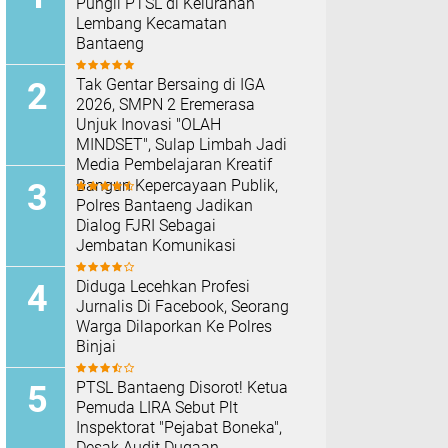
Pungli PTSL di Kelurahan
Lembang Kecamatan
Bantaeng
Tak Gentar Bersaing di IGA
2026, SMPN 2 Eremerasa
Unjuk Inovasi "OLAH
MINDSET", Sulap Limbah Jadi
Media Pembelajaran Kreatif
Bangun Kepercayaan Publik,
Polres Bantaeng Jadikan
Dialog FJRI Sebagai
Jembatan Komunikasi
Diduga Lecehkan Profesi
Jurnalis Di Facebook, Seorang
Warga Dilaporkan Ke Polres
Binjai
PTSL Bantaeng Disorot! Ketua
Pemuda LIRA Sebut Plt
Inspektorat "Pejabat Boneka",
Desak Audit Dugaan