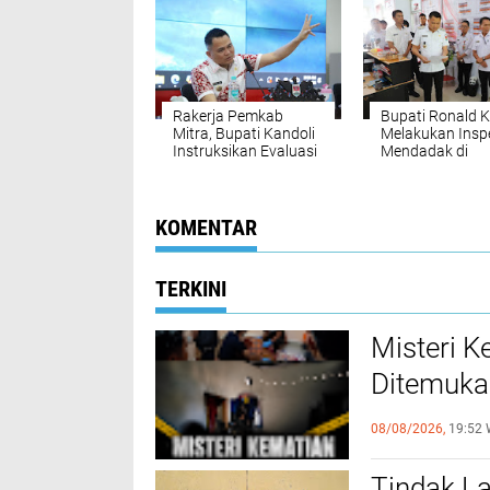
2025
Rakerja Pemkab
Bupati Ronald K
Mitra, Bupati Kandoli
Melakukan Insp
Instruksikan Evaluasi
Mendadak di
Total OPD Usai
Sejumlah SKPD
Temuan BPK
KOMENTAR
TERKINI
Misteri K
Ditemuka
Kejangga
08/08/2026,
19:52 
Tindak L