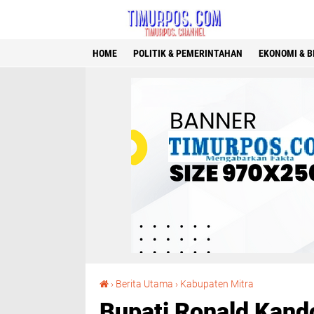
HOME
POLITIK & PEMERINTAHAN
EKONOMI & B
Bupati Ronald Kandoli Buka Secara Resmi Monev PKH di Kecamatan Belang
›
Berita Utama
›
Kabupaten Mitra
Bupati Ronald Kand