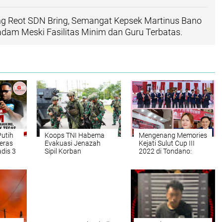
ng Reot SDN Bring, Semangat Kepsek Martinus Bano
dam Meski Fasilitas Minim dan Guru Terbatas.
Putih
Koops TNI Habema
Mengenang Memories
eras
Evakuasi Jenazah
Kejati Sulut Cup III
dis 3
Sipil Korban
2022 di Tondano:
Penembakan OPM di
Momen Keemasan
Yahukimo: Medan
706 Atlet Indonesia
Ekstrem, Kontak
Timur dan Sinergi
Tembak Tak
Minahasa Hebat
Terhindarkan