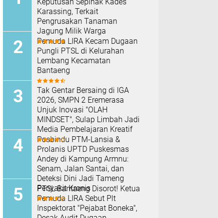
Keputusan Sepihak Kades
Karassing, Terkait
Pengrusakan Tanaman
Jagung Milik Warga
Pemuda LIRA Kecam Dugaan
Pungli PTSL di Kelurahan
Lembang Kecamatan
Bantaeng
Tak Gentar Bersaing di IGA
2026, SMPN 2 Eremerasa
Unjuk Inovasi "OLAH
MINDSET", Sulap Limbah Jadi
Media Pembelajaran Kreatif
Posbindu PTM-Lansia &
Prolanis UPTD Puskesmas
Andey di Kampung Armnu:
Senam, Jalan Santai, dan
Deteksi Dini Jadi Tameng
Penyakit Kronis
PTSL Bantaeng Disorot! Ketua
Pemuda LIRA Sebut Plt
Inspektorat "Pejabat Boneka",
Desak Audit Dugaan