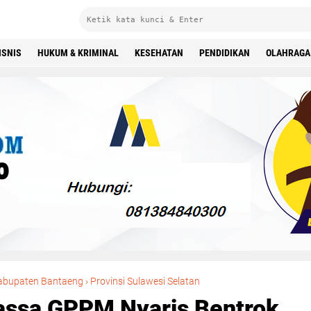
ISNIS
HUKUM & KRIMINAL
KESEHATAN
PENDIDIKAN
OLAHRAGA
Buruh SBIPE dan Massa GPPM Nyaris Bentrok di Depan Kantor Bupati Bantaeng
abupaten Bantaeng
›
Provinsi Sulawesi Selatan
assa GPPM Nyaris Bentrok