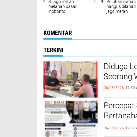
Si jago merah
Puluhan rumah
melahap pasar
hangus dilahap 
inobonto
jago merah
KOMENTAR
TERKINI
Diduga Le
Seorang W
06/08/2026,
17:30 
Percepat 
Pertanah
Muhamma
06/08/2026,
12:07 