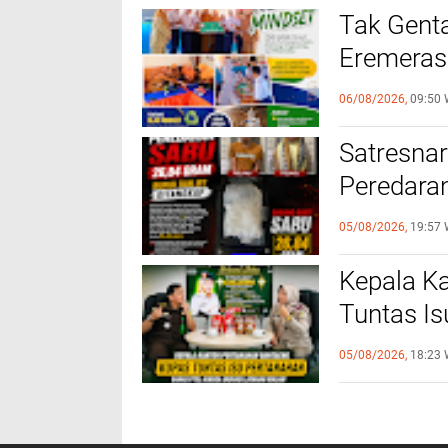
Tak Genta
Eremeras
Sulap Lim
06/08/2026,
09:50 
Satresna
Peredaran
Ditangka
05/08/2026,
19:57 
Kepala K
Tuntas I
Kejari, B
05/08/2026,
18:23 
Malam