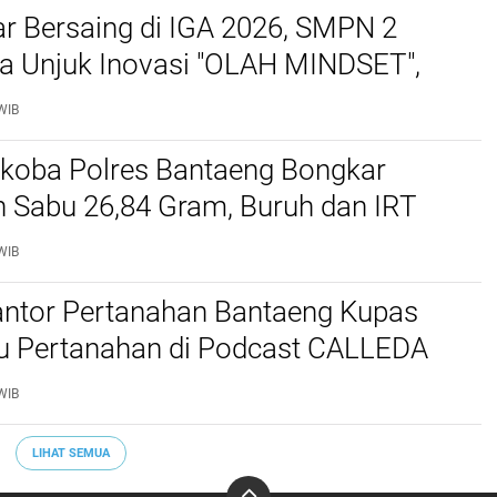
r Bersaing di IGA 2026, SMPN 2
a Unjuk Inovasi "OLAH MINDSET",
bah Jadi Media Pembelajaran Kreatif
WIB
rkoba Polres Bantaeng Bongkar
 Sabu 26,84 Gram, Buruh dan IRT
p
WIB
antor Pertanahan Bantaeng Kupas
su Pertanahan di Podcast CALLEDA
ahas PTSL hingga Inovasi Layanan
WIB
LIHAT SEMUA