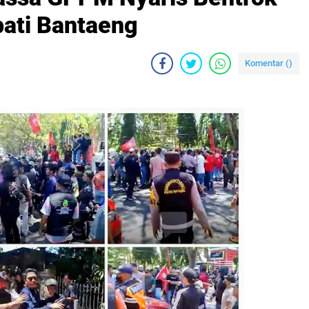
pati Bantaeng
Komentar (
)