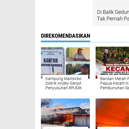
Di Balik Gedu
Tak Pernah Pa
DIREKOMENDASIKAN
Kampung Mamorbo
Barisan Merah 
Distrik Andey Genjot
Papua Kecam K
Penyusunan RPJMK
Pembunuhan Sa
2026: Fondasi
Warga Sipil di
Perencanaan
Yahukimo
Pembangunan
Berbasis Aspirasi
Warga