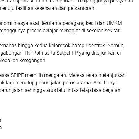
es transportasi umum dan pribadi. Terganggunya pelayanan
menuju fasilitas kesehatan dan perkantoran.
konomi masyarakat, terutama pedagang kecil dan UMKM
rganggunya proses belajar-mengajar di sekolah sekitar.
emanas hingga kedua kelompok hampir bentrok. Namun,
gabungan TNI-Polri serta Satpol PP yang diterjunkan di
meredakan ketegangan.
assa SBIPE memilih mengalah. Mereka tetap melanjutkan
idak lagi menutup penuh jalan poros utama. Aksi hanya
uh jalan sehingga arus lalu lintas tetap bisa berjalan.
a
a