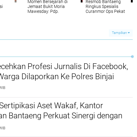
Momen Bersejarah di
Resmob Bantaeng
si
Jemaat Bukit Moria
Ringkus Spesialis
Mawesday: Pdp.
Curanmor Ops Pekat
Maris Dase Resmi
Lipu 2026, Motor
Dilantik Sebagai
Dicuri Meski
Gembala Gereja
Digembok Cakram
Bethel Indonesia
Tampilkan
Jemaat Bukit Moria
Mawesday
cehkan Profesi Jurnalis Di Facebook,
arga Dilaporkan Ke Polres Binjai
WIB
Sertipikasi Aset Wakaf, Kantor
an Bantaeng Perkuat Sinergi dengan
diyah
WIB