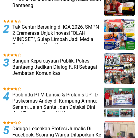
Bantaeng
Tak Gentar Bersaing di IGA 2026, SMPN
2 Eremerasa Unjuk Inovasi "OLAH
MINDSET", Sulap Limbah Jadi Media
Pembelajaran Kreatif
Bangun Kepercayaan Publik, Polres
Bantaeng Jadikan Dialog FJRI Sebagai
Jembatan Komunikasi
Posbindu PTM-Lansia & Prolanis UPTD
Puskesmas Andey di Kampung Armnu:
Senam, Jalan Santai, dan Deteksi Dini
Jadi Tameng Penyakit Kronis
Diduga Lecehkan Profesi Jurnalis Di
Facebook, Seorang Warga Dilaporkan Ke