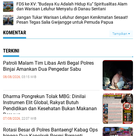
FDS ke-XV: "Budaya Ku Adalah Hidup Ku" Spiritualitas Alam
dan Warisan Leluhur Menyatu di Danau Sentani
Jangan Tukar Warisan Leluhur dengan Kenikmatan Sesaat!
Pesan Tegas Salia Gwijangge untuk Pemuda Papua
KOMENTAR
Tampilkan
TERKINI
Patroli Malam Tim Libas Anti Begal Polres
Binjai Amankan Dua Pengedar Sabu
08/08/2026,
03:15 WIB
Dharma Pongrekun Tolak MBG: Dinilai
Instrumen Elit Global, Rakyat Butuh
Pendidikan dan Kesehatan Bukan Makanan
Beracun.
07/08/2026,
22:07 WIB
Rotasi Besar di Polres Bantaeng! Kabag Ops
hingga Dua Kapolsek Resmi Berganti