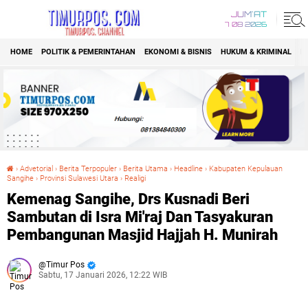
JUM'AT
7 08 2026
HOME
POLITIK & PEMERINTAHAN
EKONOMI & BISNIS
HUKUM & KRIMINAL
K
›
Advetorial
›
Berita Terpopuler
›
Berita Utama
›
Headline
›
Kabupaten Kepulauan
Sangihe
›
Provinsi Sulawesi Utara
›
Realigi
Kemenag Sangihe, Drs Kusnadi Beri Sambutan di Isra Mi'raj Dan Tasyakuran Pembangunan Masjid Hajjah H. Munirah
Kemenag Sangihe, Drs Kusnadi Beri
Sambutan di Isra Mi'raj Dan Tasyakuran
Pembangunan Masjid Hajjah H. Munirah
Timur Pos
Sabtu, 17 Januari 2026, 12:22 WIB