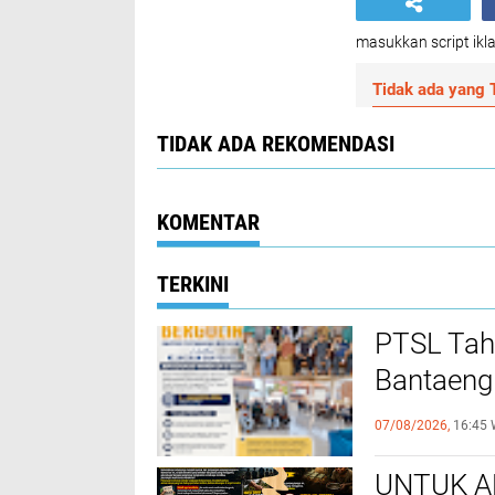
masukkan script ikla
Tidak ada yang T
TIDAK ADA REKOMENDASI
KOMENTAR
TERKINI
PTSL Taha
Bantaeng 
Edukasi 
07/08/2026,
16:45 
UNTUK AP