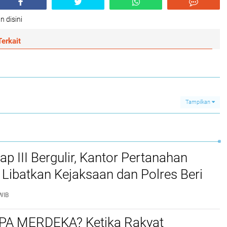
n disini
erkait
Tampilkan
p III Bergulir, Kantor Pertanahan
Libatkan Kejaksaan dan Polres Beri
Warga di 17 Desa
WIB
A MERDEKA? Ketika Rakyat