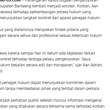
MURPOS.COM
– Penanganan kasus dugaan pengeroyokan
abupaten Bantaeng kembali menjadi sorotan. Korban, Aan
 kecewa terhadap perkembangan proses hukum yang
 menunjukkan langkah konkret dari aparat penegak hukum.
us yang dialaminya merupakan tindak pidana yang
ani secara serius dan profesional sesuai ketentuan hukum
wa karena sampai hari ini belum ada kejelasan terkait
onkret terhadap terduga pelaku pengeroyokan. Saya
ukum berjalan secara adil dan transparan," ujar Aan Adrian,
).
rat penegak hukum dapat menunjukkan komitmen dalam
 tanpa membedakan pihak yang terlibat dalam perkara.
njadi perhatian publik setelah muncul informasi mengenai
kan yang dilakukan secara bersama-sama terhadap korban.