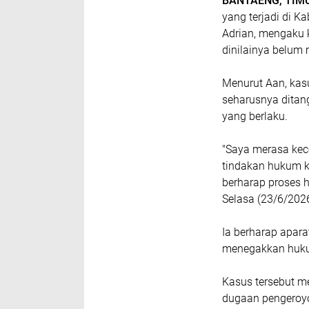
BANTAENG, TI
yang terjadi di K
Adrian, mengaku
dinilainya belum
Menurut Aan, kas
seharusnya ditang
yang berlaku.
"Saya merasa kece
tindakan hukum k
berharap proses h
Selasa (23/6/2026
Ia berharap apa
menegakkan hukum
Kasus tersebut me
dugaan pengeroyo