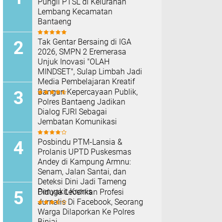
Pungli PTSL di Kelurahan
Lembang Kecamatan
Bantaeng
Tak Gentar Bersaing di IGA
2026, SMPN 2 Eremerasa
Unjuk Inovasi "OLAH
MINDSET", Sulap Limbah Jadi
Media Pembelajaran Kreatif
Bangun Kepercayaan Publik,
Polres Bantaeng Jadikan
Dialog FJRI Sebagai
Jembatan Komunikasi
Posbindu PTM-Lansia &
Prolanis UPTD Puskesmas
Andey di Kampung Armnu:
Senam, Jalan Santai, dan
Deteksi Dini Jadi Tameng
Penyakit Kronis
Diduga Lecehkan Profesi
Jurnalis Di Facebook, Seorang
Warga Dilaporkan Ke Polres
Binjai