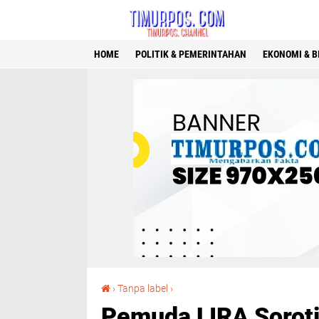
HOME
POLITIK & PEMERINTAHAN
EKONOMI & B
Pemuda LIRA Soroti Penanganan Kasus Pengeroyokan di Bantaeng: Jangan Sampai Tebang Pilih!
›
Tanpa label
›
Pemuda LIRA Sorot