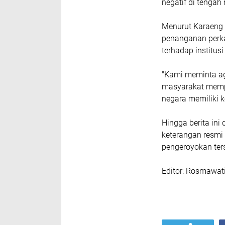
negatif di tengah
Menurut Karaeng 
penanganan perka
terhadap institus
"Kami meminta aga
masyarakat memp
negara memiliki 
Hingga berita ini
keterangan resmi
pengeroyokan ter
Editor: Rosmawat