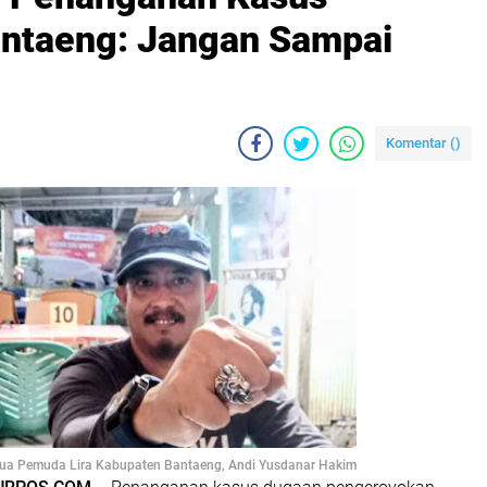
antaeng: Jangan Sampai
Komentar (
)
ua Pemuda Lira Kabupaten Bantaeng, Andi Yusdanar Hakim