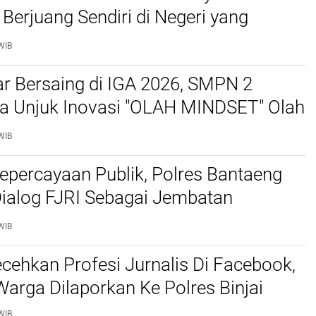
 Berjuang Sendiri di Negeri yang
Merdeka
WIB
r Bersaing di IGA 2026, SMPN 2
a Unjuk Inovasi "OLAH MINDSET" Olah
adi Media Pembelajaran
WIB
epercayaan Publik, Polres Bantaeng
Dialog FJRI Sebagai Jembatan
si
WIB
cehkan Profesi Jurnalis Di Facebook,
arga Dilaporkan Ke Polres Binjai
WIB