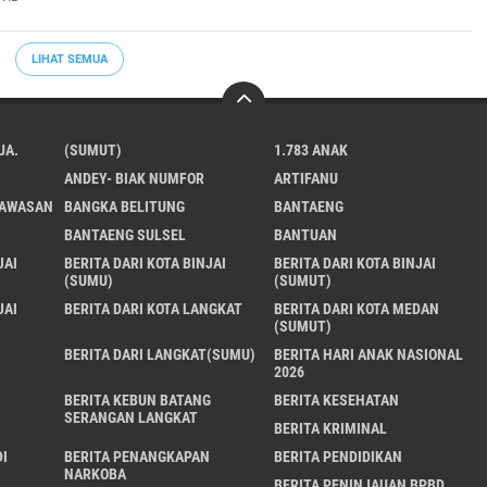
LIHAT SEMUA
UA.
(SUMUT)
1.783 ANAK
ANDEY- BIAK NUMFOR
ARTIFANU
KAWASAN
BANGKA BELITUNG
BANTAENG
BANTAENG SULSEL
BANTUAN
JAI
BERITA DARI KOTA BINJAI
BERITA DARI KOTA BINJAI
(SUMU)
(SUMUT)
JAI
BERITA DARI KOTA LANGKAT
BERITA DARI KOTA MEDAN
(SUMUT)
BERITA DARI LANGKAT(SUMU)
BERITA HARI ANAK NASIONAL
2026
BERITA KEBUN BATANG
BERITA KESEHATAN
SERANGAN LANGKAT
BERITA KRIMINAL
I
BERITA PENANGKAPAN
BERITA PENDIDIKAN
NARKOBA
BERITA PENINJAUAN BPBD