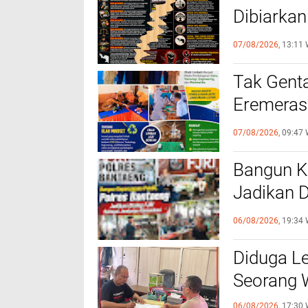
Dibiarkan
Katanya 
07/08/2026,
13:11 
Tak Genta
Eremeras
Limbah J
07/08/2026,
09:47 
Bangun K
Jadikan 
Komunika
06/08/2026,
19:34 
Diduga Le
Seorang W
06/08/2026,
17:30 