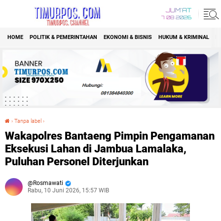
JUM'AT
7 08 2026
HOME
POLITIK & PEMERINTAHAN
EKONOMI & BISNIS
HUKUM & KRIMINAL
K
›
Tanpa label
›
Wakapolres Bantaeng Pimpin Pengamanan Eksekusi Lahan di Jambua Lamalaka, Puluhan Personel Diterjunkan
Wakapolres Bantaeng Pimpin Pengamanan
Eksekusi Lahan di Jambua Lamalaka,
Puluhan Personel Diterjunkan
Rosmawati
Rabu, 10 Juni 2026, 15:57 WIB