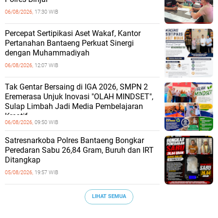
06/08/2026,
17:30 WIB
Percepat Sertipikasi Aset Wakaf, Kantor
Pertanahan Bantaeng Perkuat Sinergi
dengan Muhammadiyah
06/08/2026,
12:07 WIB
Tak Gentar Bersaing di IGA 2026, SMPN 2
Eremerasa Unjuk Inovasi "OLAH MINDSET",
Sulap Limbah Jadi Media Pembelajaran
Kreatif
06/08/2026,
09:50 WIB
Satresnarkoba Polres Bantaeng Bongkar
Peredaran Sabu 26,84 Gram, Buruh dan IRT
Ditangkap
05/08/2026,
19:57 WIB
LIHAT SEMUA