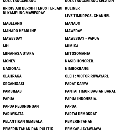
KOTA TANGGERANG
KOTA TANGGERANG SELATAN
KRISIS AIR BERSIH TERUS TERJADI
KULINER
DI KAMPUNG MAWESDAY
LIVE TIMURPOS. CHANNEL
MAGELANG
MANADO
MANADO HEADLINE
MAWEDAY
MAWESDAY
MAWESDAY - PAPUA
MH
MIMIKA
MINAHASA UTARA
MITOSOMANIA
MONEV
NASIB HONORER.
NASIONAL
NIMBOKRANG
OLAHRAGA
OLEH : VICTOR RUWAYARI.
ORGANISASI
PADAT KARYA
PAMSIMAS
PANTAI TIMUR BAGIAN BARAT.
PAPUA
PAPUA INDONESIA.
PAPUA PEGUNUNGAN
PAPUA.
PARIWISATA
PARTAI DEMOKRAT
PELANTIKAN GEMBALA.
PEMERINTAHAN
PEMERINTAHAN DAN POLITIK
PEMKAB JAYAWIJAYA