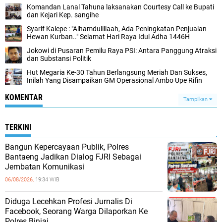
Komandan Lanal Tahuna laksanakan Courtesy Call ke Bupati
dan Kejari Kep. sangihe
Syarif Kalepe : "Alhamdulillaah, Ada Peningkatan Penjualan
Hewan Kurban.." Selamat Hari Raya Idul Adha 1446H
Jokowi di Pusaran Pemilu Raya PSI: Antara Panggung Atraksi
dan Substansi Politik
Hut Megaria Ke-30 Tahun Berlangsung Meriah Dan Sukses,
Inilah Yang Disampaikan GM Operasional Ambo Upe Rifin
KOMENTAR
Tampilkan
TERKINI
Bangun Kepercayaan Publik, Polres
Bantaeng Jadikan Dialog FJRI Sebagai
Jembatan Komunikasi
06/08/2026,
19:34 WIB
Diduga Lecehkan Profesi Jurnalis Di
Facebook, Seorang Warga Dilaporkan Ke
Polres Binjai