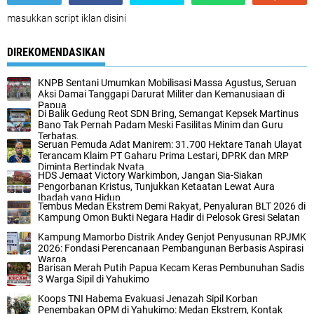
masukkan script iklan disini
DIREKOMENDASIKAN
KNPB Sentani Umumkan Mobilisasi Massa Agustus, Seruan
Aksi Damai Tanggapi Darurat Militer dan Kemanusiaan di
Papua
Di Balik Gedung Reot SDN Bring, Semangat Kepsek Martinus
Bano Tak Pernah Padam Meski Fasilitas Minim dan Guru
Terbatas.
Seruan Pemuda Adat Manirem: 31.700 Hektare Tanah Ulayat
Terancam Klaim PT Gaharu Prima Lestari, DPRK dan MRP
Diminta Bertindak Nyata
HDS Jemaat Victory Warkimbon, Jangan Sia-Siakan
Pengorbanan Kristus, Tunjukkan Ketaatan Lewat Aura
Ibadah yang Hidup
Tembus Medan Ekstrem Demi Rakyat, Penyaluran BLT 2026 di
Kampung Omon Bukti Negara Hadir di Pelosok Gresi Selatan
Kampung Mamorbo Distrik Andey Genjot Penyusunan RPJMK
2026: Fondasi Perencanaan Pembangunan Berbasis Aspirasi
Warga
Barisan Merah Putih Papua Kecam Keras Pembunuhan Sadis
3 Warga Sipil di Yahukimo
Koops TNI Habema Evakuasi Jenazah Sipil Korban
Penembakan OPM di Yahukimo: Medan Ekstrem, Kontak