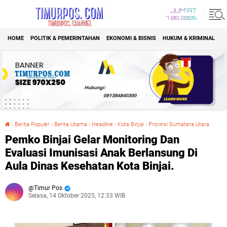
JUM'AT
7 08 2026
HOME
POLITIK & PEMERINTAHAN
EKONOMI & BISNIS
HUKUM & KRIMINAL
K
›
Berita Populer
›
Berita Utama
›
Headline
›
Kota Binjai
›
Provinsi Sumatera Utara
Pemko Binjai Gelar Monitoring Dan Evaluasi Imunisasi Anak Berlansung Di Aula Dinas Kesehatan Kota Binjai.
Pemko Binjai Gelar Monitoring Dan
Evaluasi Imunisasi Anak Berlansung Di
Aula Dinas Kesehatan Kota Binjai.
Timur Pos
Selasa, 14 Oktober 2025, 12:33 WIB