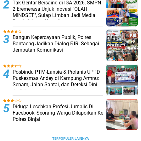
Tak Gentar Bersaing di IGA 2026, SMPN
2 Eremerasa Unjuk Inovasi "OLAH
MINDSET", Sulap Limbah Jadi Media
Pembelajaran Kreatif
Bangun Kepercayaan Publik, Polres
Bantaeng Jadikan Dialog FJRI Sebagai
Jembatan Komunikasi
Posbindu PTM-Lansia & Prolanis UPTD
Puskesmas Andey di Kampung Armnu:
Senam, Jalan Santai, dan Deteksi Dini
Jadi Tameng Penyakit Kronis
Diduga Lecehkan Profesi Jurnalis Di
Facebook, Seorang Warga Dilaporkan Ke
Polres Binjai
TERPOPULER LAINNYA