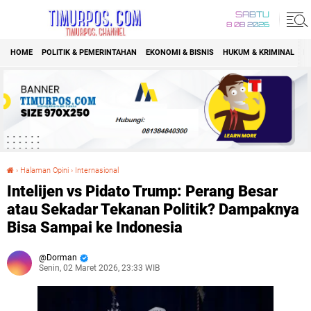
SABTU
8 08 2026
HOME
POLITIK & PEMERINTAHAN
EKONOMI & BISNIS
HUKUM & KRIMINAL
K
›
Halaman Opini
›
Internasional
Intelijen vs Pidato Trump: Perang Besar atau Sekadar Tekanan Politik? Dampaknya Bisa Sampai ke Indonesia
Intelijen vs Pidato Trump: Perang Besar
atau Sekadar Tekanan Politik? Dampaknya
Bisa Sampai ke Indonesia
Dorman
Senin, 02 Maret 2026, 23:33 WIB