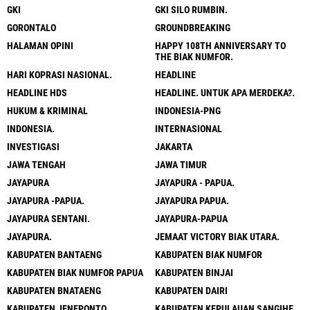
GKI
GKI SILO RUMBIN.
GORONTALO
GROUNDBREAKING
HALAMAN OPINI
HAPPY 108TH ANNIVERSARY TO
THE BIAK NUMFOR.
HARI KOPRASI NASIONAL.
HEADLINE
HEADLINE HDS
HEADLINE. UNTUK APA MERDEKA?.
HUKUM & KRIMINAL
INDONESIA-PNG
INDONESIA.
INTERNASIONAL
INVESTIGASI
JAKARTA
JAWA TENGAH
JAWA TIMUR
JAYAPURA
JAYAPURA - PAPUA.
JAYAPURA -PAPUA.
JAYAPURA PAPUA.
JAYAPURA SENTANI.
JAYAPURA-PAPUA
JAYAPURA.
JEMAAT VICTORY BIAK UTARA.
KABUPATEN BANTAENG
KABUPATEN BIAK NUMFOR
KABUPATEN BIAK NUMFOR PAPUA
KABUPATEN BINJAI
KABUPATEN BNATAENG
KABUPATEN DAIRI
KABUPATEN JENEPONTO
KABUPATEN KEPULAUAN SANGIHE