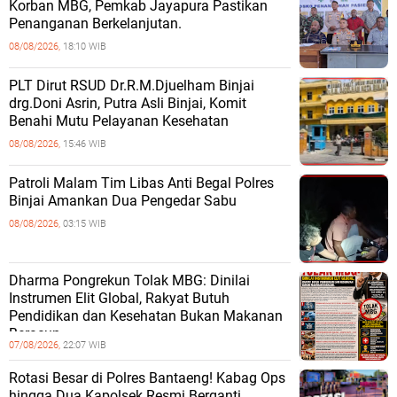
Korban MBG, Pemkab Jayapura Pastikan
Penanganan Berkelanjutan.
08/08/2026,
18:10 WIB
PLT Dirut RSUD Dr.R.M.Djuelham Binjai
drg.Doni Asrin, Putra Asli Binjai, Komit
Benahi Mutu Pelayanan Kesehatan
08/08/2026,
15:46 WIB
Patroli Malam Tim Libas Anti Begal Polres
Binjai Amankan Dua Pengedar Sabu
08/08/2026,
03:15 WIB
Dharma Pongrekun Tolak MBG: Dinilai
Instrumen Elit Global, Rakyat Butuh
Pendidikan dan Kesehatan Bukan Makanan
Beracun.
07/08/2026,
22:07 WIB
Rotasi Besar di Polres Bantaeng! Kabag Ops
hingga Dua Kapolsek Resmi Berganti