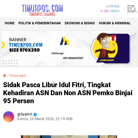
KAMIS
6 08 2026
HOME
POLITIK & PEMERINTAHAN
EKONOMI & BISNIS
HUKUM & KRIMINAL
K
›
Tanpa label
›
Sidak Pasca Libur Idul Fitri, Tingkat Kehadiran ASN Dan Non ASN Pemko Binjai 95 Persen
Sidak Pasca Libur Idul Fitri, Tingkat
Kehadiran ASN Dan Non ASN Pemko Binjai
95 Persen
Syahril
Kamis, 26 Maret 2026, 22:19 WIB