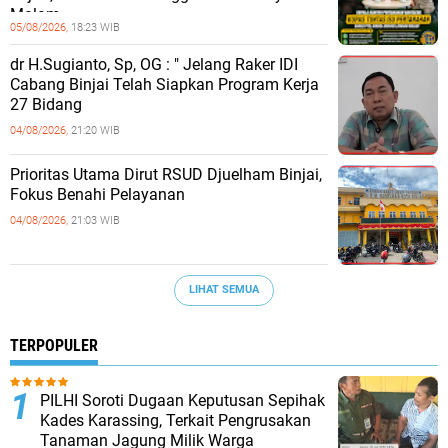
Malam
05/08/2026,
18:23 WIB
dr H.Sugianto, Sp, OG : " Jelang Raker IDI
Cabang Binjai Telah Siapkan Program Kerja
27 Bidang
04/08/2026,
21:20 WIB
Prioritas Utama Dirut RSUD Djuelham Binjai,
Fokus Benahi Pelayanan
04/08/2026,
21:03 WIB
LIHAT SEMUA
TERPOPULER
PILHI Soroti Dugaan Keputusan Sepihak
Kades Karassing, Terkait Pengrusakan
Tanaman Jagung Milik Warga