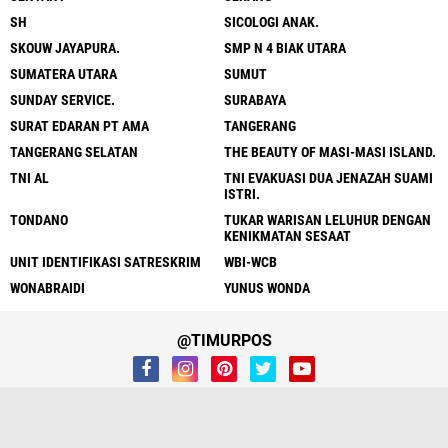
SH
SICOLOGI ANAK.
SKOUW JAYAPURA.
SMP N 4 BIAK UTARA
SUMATERA UTARA
SUMUT
SUNDAY SERVICE.
SURABAYA
SURAT EDARAN PT AMA
TANGERANG
TANGERANG SELATAN
THE BEAUTY OF MASI-MASI ISLAND.
TNI AL
TNI EVAKUASI DUA JENAZAH SUAMI
ISTRI.
TONDANO
TUKAR WARISAN LELUHUR DENGAN
KENIKMATAN SESAAT
UNIT IDENTIFIKASI SATRESKRIM
WBI-WCB
WONABRAIDI
YUNUS WONDA
@TIMURPOS
Home
Redaksi
Kontak Kami
Pedoman Media
Disclaimer
Privacy