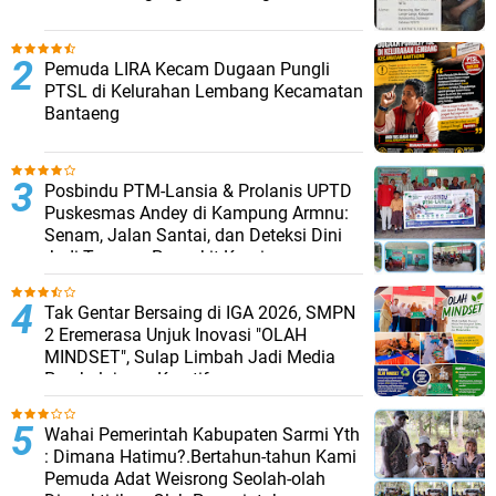
Pemuda LIRA Kecam Dugaan Pungli
PTSL di Kelurahan Lembang Kecamatan
Bantaeng
Posbindu PTM-Lansia & Prolanis UPTD
Puskesmas Andey di Kampung Armnu:
Senam, Jalan Santai, dan Deteksi Dini
Jadi Tameng Penyakit Kronis
Tak Gentar Bersaing di IGA 2026, SMPN
2 Eremerasa Unjuk Inovasi "OLAH
MINDSET", Sulap Limbah Jadi Media
Pembelajaran Kreatif
Wahai Pemerintah Kabupaten Sarmi Yth
: Dimana Hatimu?.Bertahun-tahun Kami
Pemuda Adat Weisrong Seolah-olah