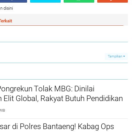
n disini
erkait
Tampilkan
ongrekun Tolak MBG: Dinilai
 Elit Global, Rakyat Butuh Pendidikan
hatan Bukan Makanan Beracun.
WIB
sar di Polres Bantaeng! Kabag Ops