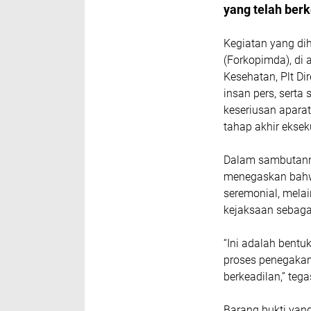
yang telah berk
Kegiatan yang di
(Forkopimda), di 
Kesehatan, Plt Di
insan pers, serta
keseriusan apara
tahap akhir eksek
Dalam sambutanny
menegaskan bahw
seremonial, mela
kejaksaan sebaga
“Ini adalah bentu
proses penegakan 
berkeadilan,” teg
Barang bukti yan