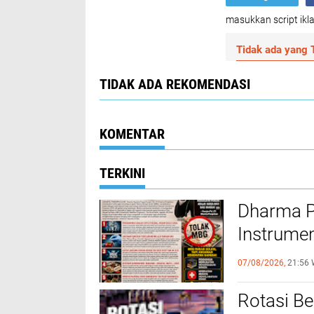
masukkan script ikla
Tidak ada yang T
TIDAK ADA REKOMENDASI
KOMENTAR
TERKINI
Dharma P
Instrumen
dan Kese
07/08/2026,
21:56 
Rotasi Be