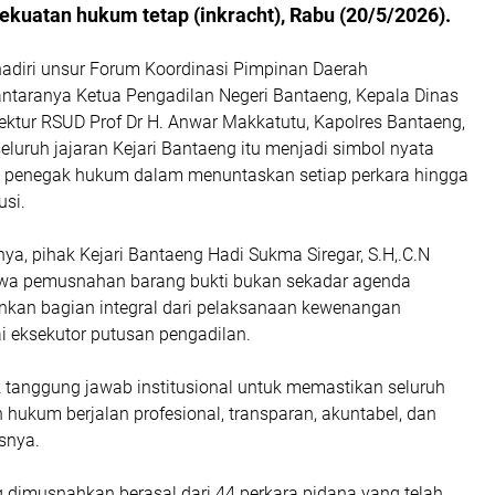
ekuatan hukum tetap (inkracht), Rabu (20/5/2026).
hadiri unsur Forum Koordinasi Pimpinan Daerah
antaranya Ketua Pengadilan Negeri Bantaeng, Kepala Dinas
rektur RSUD Prof Dr H. Anwar Makkatutu, Kapolres Bantaeng,
 seluruh jajaran Kejari Bantaeng itu menjadi simbol nyata
t penegak hukum dalam menuntaskan setiap perkara hingga
usi.
a, pihak Kejari Bantaeng Hadi Sukma Siregar, S.H,.C.N
a pemusnahan barang bukti bukan sekadar agenda
inkan bagian integral dari pelaksanaan kewenangan
i eksekutor putusan pengadilan.
k tanggung jawab institusional untuk memastikan seluruh
hukum berjalan profesional, transparan, akuntabel, dan
asnya.
g dimusnahkan berasal dari 44 perkara pidana yang telah