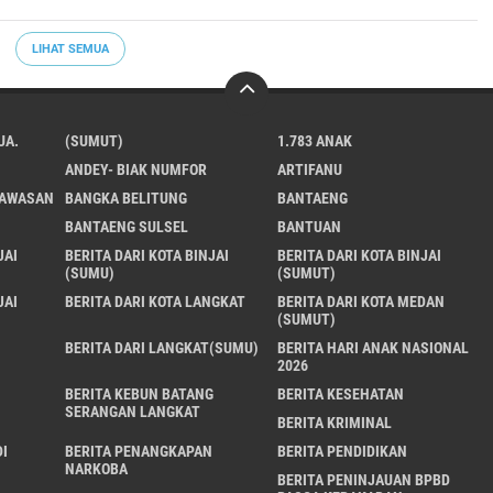
LIHAT SEMUA
UA.
(SUMUT)
1.783 ANAK
ANDEY- BIAK NUMFOR
ARTIFANU
KAWASAN
BANGKA BELITUNG
BANTAENG
BANTAENG SULSEL
BANTUAN
JAI
BERITA DARI KOTA BINJAI
BERITA DARI KOTA BINJAI
(SUMU)
(SUMUT)
JAI
BERITA DARI KOTA LANGKAT
BERITA DARI KOTA MEDAN
(SUMUT)
BERITA DARI LANGKAT(SUMU)
BERITA HARI ANAK NASIONAL
2026
BERITA KEBUN BATANG
BERITA KESEHATAN
SERANGAN LANGKAT
BERITA KRIMINAL
I
BERITA PENANGKAPAN
BERITA PENDIDIKAN
NARKOBA
BERITA PENINJAUAN BPBD