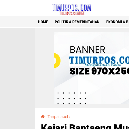
HOME
POLITIK & PEMERINTAHAN
EKONOMI & B
Kejari Bantaeng Musnahkan Puluhan Barang Bukti Inkrah 44 Perkara Pidana 2026
›
Tanpa label
›
Kejari Bantaeng M