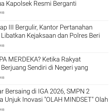
ua Kapolsek Resmi Berganti
WIB
p III Bergulir, Kantor Pertanahan
Libatkan Kejaksaan dan Polres Beri
Warga di 17 Desa
WIB
A MERDEKA? Ketika Rakyat
 Berjuang Sendiri di Negeri yang
Merdeka
WIB
r Bersaing di IGA 2026, SMPN 2
a Unjuk Inovasi "OLAH MINDSET" Olah
adi Media Pembelajaran
WIB