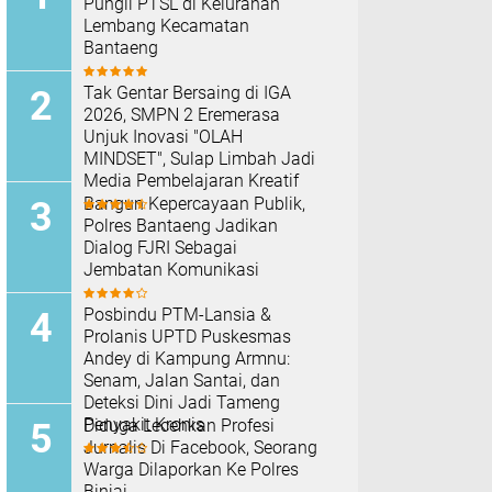
Pungli PTSL di Kelurahan
Lembang Kecamatan
Bantaeng
Tak Gentar Bersaing di IGA
2026, SMPN 2 Eremerasa
Unjuk Inovasi "OLAH
MINDSET", Sulap Limbah Jadi
Media Pembelajaran Kreatif
Bangun Kepercayaan Publik,
Polres Bantaeng Jadikan
Dialog FJRI Sebagai
Jembatan Komunikasi
Posbindu PTM-Lansia &
Prolanis UPTD Puskesmas
Andey di Kampung Armnu:
Senam, Jalan Santai, dan
Deteksi Dini Jadi Tameng
Penyakit Kronis
Diduga Lecehkan Profesi
Jurnalis Di Facebook, Seorang
Warga Dilaporkan Ke Polres
Binjai