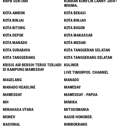
KNPB SENTANI
KORBAN KONFLIK LANNY JAYA–
WOUMA.
KOTA AMBON
KOTA BEKASI
KOTA BINJAI
KOTA BINJAII
KOTA BITUNG
KOTA BOGOR
KOTA DEPOK
KOTA MAKASSAR
KOTA MANADO
KOTA MEDAN
KOTA SURABAYA
KOTA TANGGERAN SELATAN
KOTA TANGGERANG
KOTA TANGGERANG SELATAN
KRISIS AIR BERSIH TERUS TERJADI
KULINER
DI KAMPUNG MAWESDAY
LIVE TIMURPOS. CHANNEL
MAGELANG
MANADO
MANADO HEADLINE
MAWEDAY
MAWESDAY
MAWESDAY - PAPUA
MH
MIMIKA
MINAHASA UTARA
MITOSOMANIA
MONEV
NASIB HONORER.
NASIONAL
NIMBOKRANG