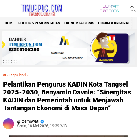
JUM'AT
7 08 2026
HOME
POLITIK & PEMERINTAHAN
EKONOMI & BISNIS
HUKUM & KRIMINAL
K
›
Tanpa label
›
Pelantikan Pengurus KADIN Kota Tangsel 2025-2030, Benyamin Davnie: “Sinergitas KADIN dan Pemerintah untuk Menjawab Tantangan Ekonomi di Masa Depan”
Pelantikan Pengurus KADIN Kota Tangsel
2025-2030, Benyamin Davnie: “Sinergitas
KADIN dan Pemerintah untuk Menjawab
Tantangan Ekonomi di Masa Depan”
Rosmawati
Senin, 18 Mei 2026, 19:39 WIB