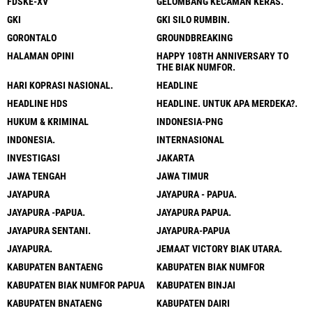
FDSKE-XV
GELOMBANG KECAMAN KERAS.
GKI
GKI SILO RUMBIN.
GORONTALO
GROUNDBREAKING
HALAMAN OPINI
HAPPY 108TH ANNIVERSARY TO
THE BIAK NUMFOR.
HARI KOPRASI NASIONAL.
HEADLINE
HEADLINE HDS
HEADLINE. UNTUK APA MERDEKA?.
HUKUM & KRIMINAL
INDONESIA-PNG
INDONESIA.
INTERNASIONAL
INVESTIGASI
JAKARTA
JAWA TENGAH
JAWA TIMUR
JAYAPURA
JAYAPURA - PAPUA.
JAYAPURA -PAPUA.
JAYAPURA PAPUA.
JAYAPURA SENTANI.
JAYAPURA-PAPUA
JAYAPURA.
JEMAAT VICTORY BIAK UTARA.
KABUPATEN BANTAENG
KABUPATEN BIAK NUMFOR
KABUPATEN BIAK NUMFOR PAPUA
KABUPATEN BINJAI
KABUPATEN BNATAENG
KABUPATEN DAIRI