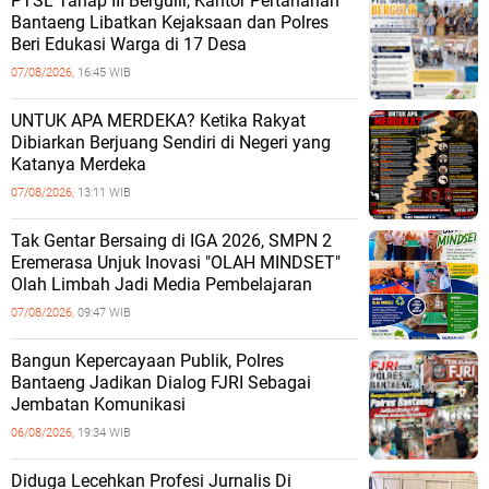
PTSL Tahap III Bergulir, Kantor Pertanahan
Bantaeng Libatkan Kejaksaan dan Polres
Beri Edukasi Warga di 17 Desa
07/08/2026,
16:45 WIB
UNTUK APA MERDEKA? Ketika Rakyat
Dibiarkan Berjuang Sendiri di Negeri yang
Katanya Merdeka
07/08/2026,
13:11 WIB
Tak Gentar Bersaing di IGA 2026, SMPN 2
Eremerasa Unjuk Inovasi "OLAH MINDSET"
Olah Limbah Jadi Media Pembelajaran
07/08/2026,
09:47 WIB
Bangun Kepercayaan Publik, Polres
Bantaeng Jadikan Dialog FJRI Sebagai
Jembatan Komunikasi
06/08/2026,
19:34 WIB
Diduga Lecehkan Profesi Jurnalis Di