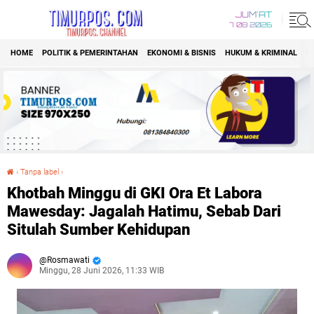
JUM'AT
7 08 2026
HOME
POLITIK & PEMERINTAHAN
EKONOMI & BISNIS
HUKUM & KRIMINAL
K
›
Tanpa label
›
Khotbah Minggu di GKI Ora Et Labora Mawesday: Jagalah Hatimu, Sebab Dari Situlah Sumber Kehidupan
Khotbah Minggu di GKI Ora Et Labora
Mawesday: Jagalah Hatimu, Sebab Dari
Situlah Sumber Kehidupan
Rosmawati
Minggu, 28 Juni 2026, 11:33 WIB