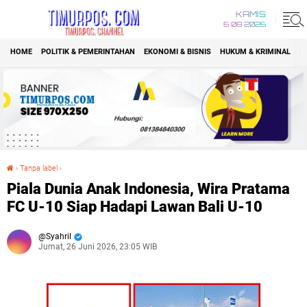
KAMIS
6 08 2026
HOME
POLITIK & PEMERINTAHAN
EKONOMI & BISNIS
HUKUM & KRIMINAL
K
›
Tanpa label
›
Piala Dunia Anak Indonesia, Wira Pratama FC U-10 Siap Hadapi Lawan Bali U-10
Piala Dunia Anak Indonesia, Wira Pratama
FC U-10 Siap Hadapi Lawan Bali U-10
Syahril
Jumat, 26 Juni 2026, 23:05 WIB