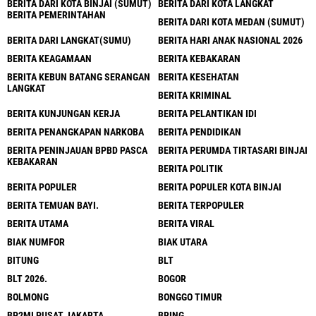
BERITA DARI KOTA BINJAI (SUMUT)
BERITA DARI KOTA LANGKAT
BERITA PEMERINTAHAN
BERITA DARI KOTA MEDAN (SUMUT)
BERITA DARI LANGKAT(SUMU)
BERITA HARI ANAK NASIONAL 2026
BERITA KEAGAMAAN
BERITA KEBAKARAN
BERITA KEBUN BATANG SERANGAN
BERITA KESEHATAN
LANGKAT
BERITA KRIMINAL
BERITA KUNJUNGAN KERJA
BERITA PELANTIKAN IDI
BERITA PENANGKAPAN NARKOBA
BERITA PENDIDIKAN
BERITA PENINJAUAN BPBD PASCA
BERITA PERUMDA TIRTASARI BINJAI
KEBAKARAN
BERITA POLITIK
BERITA POPULER
BERITA POPULER KOTA BINJAI
BERITA TEMUAN BAYI.
BERITA TERPOPULER
BERITA UTAMA
BERITA VIRAL
BIAK NUMFOR
BIAK UTARA
BITUNG
BLT
BLT 2026.
BOGOR
BOLMONG
BONGGO TIMUR
BP2MI PUSAT JAKARTA
BRING