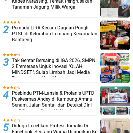
Kades Karassing, Terkait Pengrusakan
Tanaman Jagung Milik Warga
Pemuda LIRA Kecam Dugaan Pungli
PTSL di Kelurahan Lembang Kecamatan
Bantaeng
Tak Gentar Bersaing di IGA 2026, SMPN
2 Eremerasa Unjuk Inovasi "OLAH
MINDSET", Sulap Limbah Jadi Media
Pembelajaran Kreatif
Posbindu PTM-Lansia & Prolanis UPTD
Puskesmas Andey di Kampung Armnu:
Senam, Jalan Santai, dan Deteksi Dini
Jadi Tameng Penyakit Kronis
Diduga Lecehkan Profesi Jurnalis Di
Facebook, Seorang Warga Dilaporkan Ke