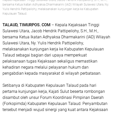
bersama Ketua Ikatan Adhyaksa Dharmakarini (IAD) Wilayah Sulawesi Utara, Ny.
Yulis Hendrik Pattipeilohy, melaksanakan kunjungan kerja ke Kabupaten
Kepulauan Talaud.
TALAUD, TIMURPOS. COM
– Kepala Kejaksaan Tinggi
Sulawesi Utara, Jacob Hendrik Pattipeilohy, S.H., M.H.,
bersama Ketua Ikatan Adhyaksa Dharmakarini (IAD) Wilayah
Sulawesi Utara, Ny. Yulis Hendrik Pattipeilohy,
melaksanakan kunjungan kerja ke Kabupaten Kepulauan
Talaud sebagai bagian dari upaya memperkuat
pelaksanaan tugas Kejaksaan sekaligus memastikan
kehadiran negara melalui pelayanan hukum dan
pengabdian kepada masyarakat di wilayah perbatasan.
Setibanya di Kabupaten Kepulauan Talaud pada hari
pertama kunjungan kerja, Kajati Sulut beserta rombongan
disambut oleh unsur Forum Koordinasi Pimpinan Daerah
(Forkopimda) Kabupaten Kepulauan Talaud. Penyambutan
tersebut menjadi wujud sinergi yang kuat antara Kejaksaan