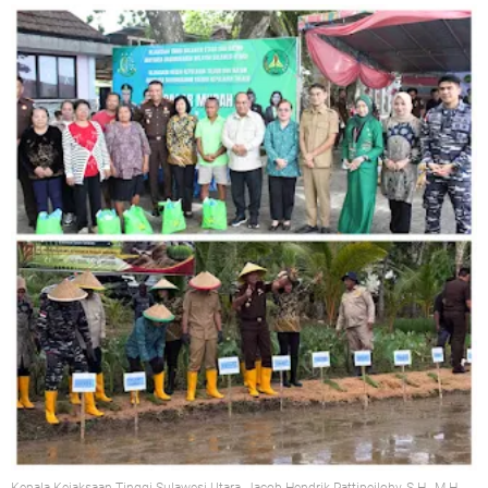
Kepala Kejaksaan Tinggi Sulawesi Utara, Jacob Hendrik Pattipeilohy, S.H., M.H.,