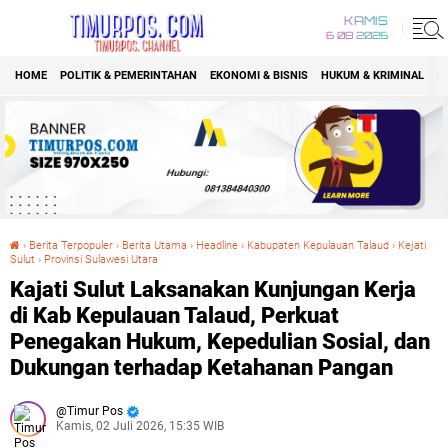
KAMIS
6 08 2026
HOME
POLITIK & PEMERINTAHAN
EKONOMI & BISNIS
HUKUM & KRIMINAL
K
›
Berita Terpopuler
›
Berita Utama
›
Headline
›
Kabupaten Kepulauan Talaud
›
Kejati
Sulut
›
Provinsi Sulawesi Utara
Kajati Sulut Laksanakan Kunjungan Kerja di Kab Kepulauan Talaud, Perkuat Penegakan Hukum, Kepedulian Sosial, dan Dukungan terhadap Ketahanan Pangan
Kajati Sulut Laksanakan Kunjungan Kerja
di Kab Kepulauan Talaud, Perkuat
Penegakan Hukum, Kepedulian Sosial, dan
Dukungan terhadap Ketahanan Pangan
Timur Pos
Kamis, 02 Juli 2026, 15:35 WIB