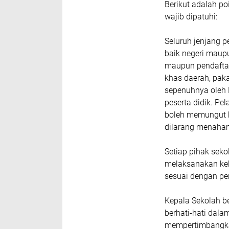
Berikut adalah po
wajib dipatuhi:
Seluruh jenjang 
baik negeri maup
maupun pendaftar
khas daerah, paka
sepenuhnya oleh 
peserta didik. Pe
boleh memungut b
dilarang menahan
Setiap pihak seko
melaksanakan kebi
sesuai dengan pe
Kepala Sekolah b
berhati-hati dal
mempertimbangka