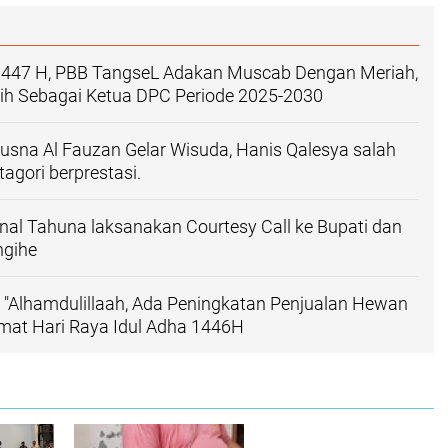
447 H, PBB TangseL Adakan Muscab Dengan Meriah,
lih Sebagai Ketua DPC Periode 2025-2030
sna Al Fauzan Gelar Wisuda, Hanis Qalesya salah
agori berprestasi.
al Tahuna laksanakan Courtesy Call ke Bupati dan
ngihe
 : "Alhamdulillaah, Ada Peningkatan Penjualan Hewan
amat Hari Raya Idul Adha 1446H