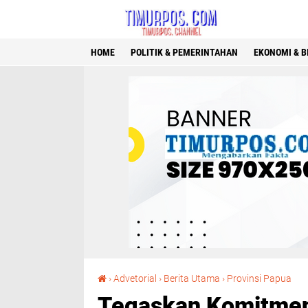
HOME
POLITIK & PEMERINTAHAN
EKONOMI & B
Tegaskan Komitmen Pendidikan Gratis, B
›
Advetorial
›
Berita Utama
›
Provinsi Papua
Tegaskan Komitmen 