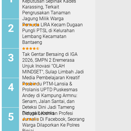
Keputusan Sepihak Kades
Karassing, Terkait
Pengrusakan Tanaman
Jagung Milik Warga
Pemuda LIRA Kecam Dugaan
Pungli PTSL di Kelurahan
Lembang Kecamatan
Bantaeng
Tak Gentar Bersaing di IGA
2026, SMPN 2 Eremerasa
Unjuk Inovasi "OLAH
MINDSET", Sulap Limbah Jadi
Media Pembelajaran Kreatif
Posbindu PTM-Lansia &
Prolanis UPTD Puskesmas
Andey di Kampung Armnu:
Senam, Jalan Santai, dan
Deteksi Dini Jadi Tameng
Penyakit Kronis
Diduga Lecehkan Profesi
Jurnalis Di Facebook, Seorang
Warga Dilaporkan Ke Polres
Binjai