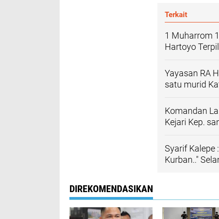
Terkait
1 Muharrom 1
Hartoyo Terpi
Yayasan RA Hu
satu murid Kat
Komandan Lan
Kejari Kep. sa
Syarif Kalepe
Kurban.." Sel
DIREKOMENDASIKAN