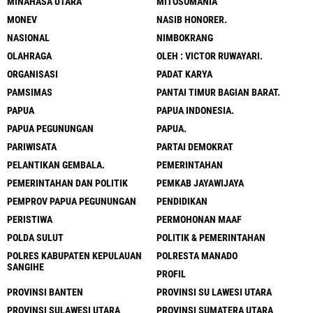
MINAHASA UTARA
MITOSOMANIA
MONEV
NASIB HONORER.
NASIONAL
NIMBOKRANG
OLAHRAGA
OLEH : VICTOR RUWAYARI.
ORGANISASI
PADAT KARYA
PAMSIMAS
PANTAI TIMUR BAGIAN BARAT.
PAPUA
PAPUA INDONESIA.
PAPUA PEGUNUNGAN
PAPUA.
PARIWISATA
PARTAI DEMOKRAT
PELANTIKAN GEMBALA.
PEMERINTAHAN
PEMERINTAHAN DAN POLITIK
PEMKAB JAYAWIJAYA
PEMPROV PAPUA PEGUNUNGAN
PENDIDIKAN
PERISTIWA
PERMOHONAN MAAF
POLDA SULUT
POLITIK & PEMERINTAHAN
POLRES KABUPATEN KEPULAUAN
POLRESTA MANADO
SANGIHE
PROFIL
PROVINSI BANTEN
PROVINSI SU LAWESI UTARA
PROVINSI SULAWESI UTARA
PROVINSI SUMATERA UTARA