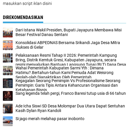
masukkan script iklan disini
DIREKOMENDASIKAN
Dari Istana Wakil Presiden, Bupati Jayapura Membawa Misi
Besar Festival Danau Sentani
Konsolidasi ABPEDNAS Bersama Srikandi Jaga Desa Mitra
,Sukses di Gelar
Pelaksanaan Resmi Tahap II 2026: Pemerintah Kampung
Bring, Distrik Kemtuk Gresi, Kabupaten Jayapura, secara
resmi menyalurkan Bantuan Langsung Tunai (BLT) Dana Desa
Wahai Pemerintah Kabupaten Sarmi Yth : Dimana
Tahap II Tahun Anggaran 2026
Hatimu?.Bertahun-tahun Kami Pemuda Adat Weisrong
Seolah-olah Dianaktirikan Oleh Pemerintah.
Kegagalan Seorang Pemimpin Vs Profesionalisme Seorang
Pemimpin: Garis Tipis Antara Kehancuran Organisasi dan
Ketahanan Bisnis
Sang legenda telah pergi, Franco Baresi tutup usia di 66 tahun
Ade Icha Siswi SD Desa Molompar Dua Utara Dapat Sentuhan
Kasih Dylan Ryan Kandoli
Si jago merah melahap pasar inobonto