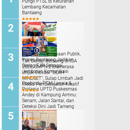
Pungli PTSL di Kelurahan
Lembang Kecamatan
Bantaeng
Bangun Kepercayaan Publik,
Polres Bantaeng Jadikan
Tak Gentar Bersaing di IGA
Dialog FJRI Sebagai
2026, SMPN 2 Eremerasa
Jembatan Komunikasi
Unjuk Inovasi "OLAH
MINDSET", Sulap Limbah Jadi
Posbindu PTM-Lansia &
Media Pembelajaran Kreatif
Prolanis UPTD Puskesmas
Andey di Kampung Armnu:
Senam, Jalan Santai, dan
Deteksi Dini Jadi Tameng
Penyakit Kronis