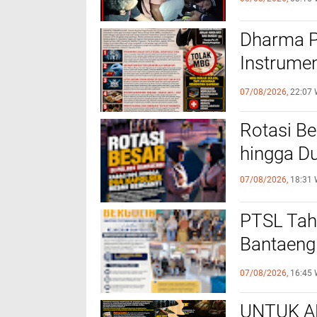
Dharma P
Instrumen
dan Kese
07/08/2026,
22:07 
Rotasi Be
hingga D
07/08/2026,
18:31 
PTSL Taha
Bantaeng 
Edukasi 
07/08/2026,
16:45 
UNTUK AP