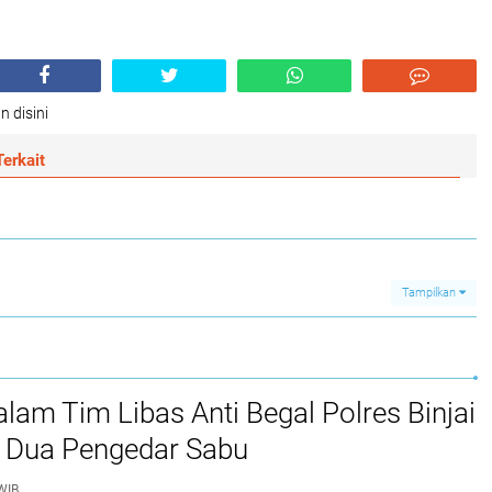
n disini
erkait
Tampilkan
alam Tim Libas Anti Begal Polres Binjai
Dua Pengedar Sabu
WIB