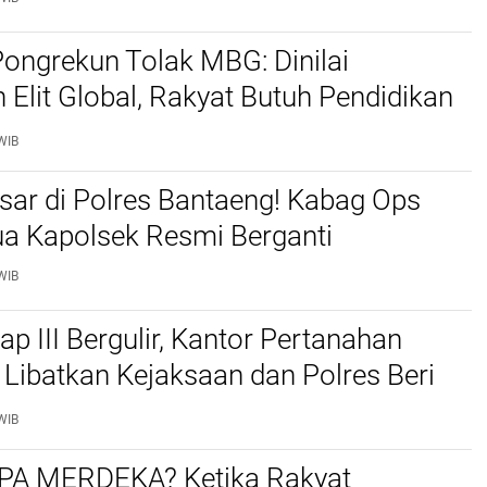
ongrekun Tolak MBG: Dinilai
 Elit Global, Rakyat Butuh Pendidikan
hatan Bukan Makanan Beracun.
WIB
sar di Polres Bantaeng! Kabag Ops
ua Kapolsek Resmi Berganti
WIB
p III Bergulir, Kantor Pertanahan
Libatkan Kejaksaan dan Polres Beri
Warga di 17 Desa
WIB
A MERDEKA? Ketika Rakyat