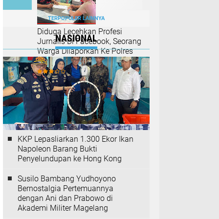
TERPOPULER LAINNYA
Diduga Lecehkan Profesi
NASIONAL
Jurnalis Di Facebook, Seorang
Warga Dilaporkan Ke Polres
Binjai
KKP Lepasliarkan 1.300 Ekor Ikan
Napoleon Barang Bukti
Penyelundupan ke Hong Kong
Susilo Bambang Yudhoyono
Bernostalgia Pertemuannya
dengan Ani dan Prabowo di
Akademi Militer Magelang