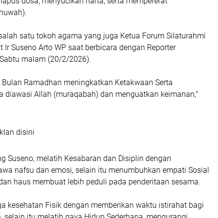
apus dosa, menyucikan harta, serta mempererat
huwah).
n salah satu tokoh agama yang juga Ketua Forum Silaturahmi
 Ir Suseno Arto WP saat berbicara dengan Reporter
abtu malam (20/2/2026).
i Bulan Ramadhan meningkatkan Ketakwaan Serta
 diawasi Allah (muraqabah) dan menguatkan keimanan,"
klan disini
 Suseno, melatih Kesabaran dan Disiplin dengan
wa nafsu dan emosi, selain itu menumbuhkan empati Sosial
dan haus membuat lebih peduli pada penderitaan sesama.
a kesehatan Fisik dengan memberikan waktu istirahat bagi
, selain itu melatih gaya Hidup Sederhana, mengurangi