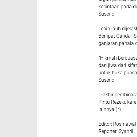
kecintaan pada d
Suseno.
Lebih jauh dijela
Berlipat Ganda:,
ganjaran pahala 
"Hikmah berpuas
dan jiwa dari sifa
untuk buka puas
Suseno.
Diakhir pembica
Pintu Rezeki, ka
lainnya.(*)
Editor: Rosmawat
Reporter: Syahril