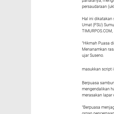
pahalanya, mengh
persaudaraan (uk
Hal ini dikataka
Umat (FSU) Sumut
TIMURPOS.COM, S
"Hikmah Puasa d
Menanamkan rasa
ujar Suseno.
masukkan script i
Berpuasa sambung
mengendalikan ha
merasakan lapar 
"Berpuasa menjag
organ pencernaan