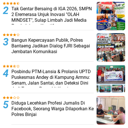
Tak Gentar Bersaing di IGA 2026, SMPN
2 Eremerasa Unjuk Inovasi "OLAH
MINDSET", Sulap Limbah Jadi Media
Pembelajaran Kreatif
Bangun Kepercayaan Publik, Polres
Bantaeng Jadikan Dialog FJRI Sebagai
Jembatan Komunikasi
Posbindu PTM-Lansia & Prolanis UPTD
Puskesmas Andey di Kampung Armnu:
Senam, Jalan Santai, dan Deteksi Dini
Jadi Tameng Penyakit Kronis
Diduga Lecehkan Profesi Jurnalis Di
Facebook, Seorang Warga Dilaporkan Ke
Polres Binjai