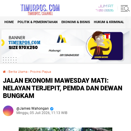
JUM'AT
7 08 2026
HOME
POLITIK & PEMERINTAHAN
EKONOMI & BISNIS
HUKUM & KRIMINAL
K
›
Berita Utama
›
Provinsi Papua
JALAN EKONOMI MAWESDAY MATI: NELAYAN TERJEPIT, PEMDA DAN DEWAN BUNGKAM
JALAN EKONOMI MAWESDAY MATI:
NELAYAN TERJEPIT, PEMDA DAN DEWAN
BUNGKAM
James Wahongan
Minggu, 05 Juli 2026, 11:13 WIB