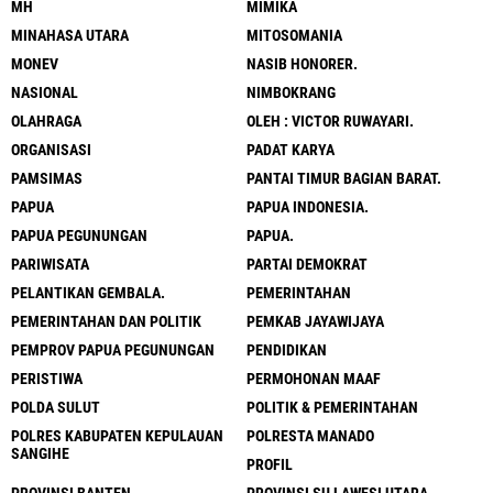
MH
MIMIKA
MINAHASA UTARA
MITOSOMANIA
MONEV
NASIB HONORER.
NASIONAL
NIMBOKRANG
OLAHRAGA
OLEH : VICTOR RUWAYARI.
ORGANISASI
PADAT KARYA
PAMSIMAS
PANTAI TIMUR BAGIAN BARAT.
PAPUA
PAPUA INDONESIA.
PAPUA PEGUNUNGAN
PAPUA.
PARIWISATA
PARTAI DEMOKRAT
PELANTIKAN GEMBALA.
PEMERINTAHAN
PEMERINTAHAN DAN POLITIK
PEMKAB JAYAWIJAYA
PEMPROV PAPUA PEGUNUNGAN
PENDIDIKAN
PERISTIWA
PERMOHONAN MAAF
POLDA SULUT
POLITIK & PEMERINTAHAN
POLRES KABUPATEN KEPULAUAN
POLRESTA MANADO
SANGIHE
PROFIL
PROVINSI BANTEN
PROVINSI SU LAWESI UTARA