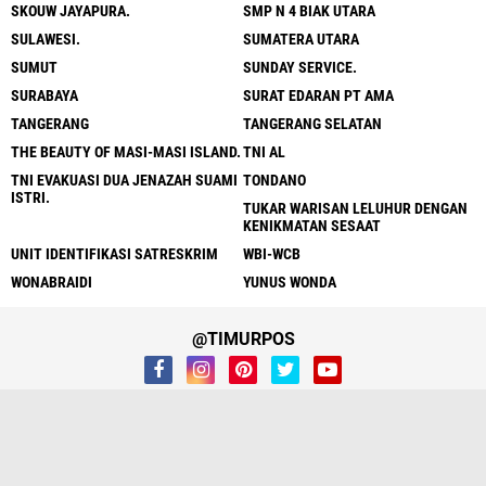
SKOUW JAYAPURA.
SMP N 4 BIAK UTARA
SULAWESI.
SUMATERA UTARA
SUMUT
SUNDAY SERVICE.
SURABAYA
SURAT EDARAN PT AMA
TANGERANG
TANGERANG SELATAN
THE BEAUTY OF MASI-MASI ISLAND.
TNI AL
TNI EVAKUASI DUA JENAZAH SUAMI
TONDANO
ISTRI.
TUKAR WARISAN LELUHUR DENGAN
KENIKMATAN SESAAT
UNIT IDENTIFIKASI SATRESKRIM
WBI-WCB
WONABRAIDI
YUNUS WONDA
@TIMURPOS
Home
Redaksi
Kontak Kami
Pedoman Media
Disclaimer
Privacy
Copyright ©
2026 TIMURPOS.COM| Mengabarkan Fakta