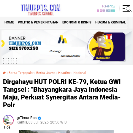
KAMIS
6 08 2026
HOME
POLITIK & PEMERINTAHAN
EKONOMI & BISNIS
HUKUM & KRIMINAL
K
›
Berita Terpopuler
›
Berita Utama
›
Headline
›
Nasional
Dirgahayu HUT POLRI KE-79, Ketua GWI Tangsel : "Bhayangkara Jaya Indonesia Maju, Perkuat Synergitas Antara Media-Polr
Dirgahayu HUT POLRI KE-79, Ketua GWI
Tangsel : "Bhayangkara Jaya Indonesia
Maju, Perkuat Synergitas Antara Media-
Polr
Timur Pos
Kamis, 03 Juli 2025, 20:56 WIB