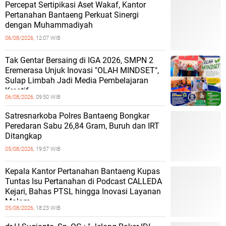
Percepat Sertipikasi Aset Wakaf, Kantor
Pertanahan Bantaeng Perkuat Sinergi
dengan Muhammadiyah
06/08/2026,
12:07 WIB
Tak Gentar Bersaing di IGA 2026, SMPN 2
Eremerasa Unjuk Inovasi "OLAH MINDSET",
Sulap Limbah Jadi Media Pembelajaran
Kreatif
06/08/2026,
09:50 WIB
Satresnarkoba Polres Bantaeng Bongkar
Peredaran Sabu 26,84 Gram, Buruh dan IRT
Ditangkap
05/08/2026,
19:57 WIB
Kepala Kantor Pertanahan Bantaeng Kupas
Tuntas Isu Pertanahan di Podcast CALLEDA
Kejari, Bahas PTSL hingga Inovasi Layanan
Malam
05/08/2026,
18:23 WIB