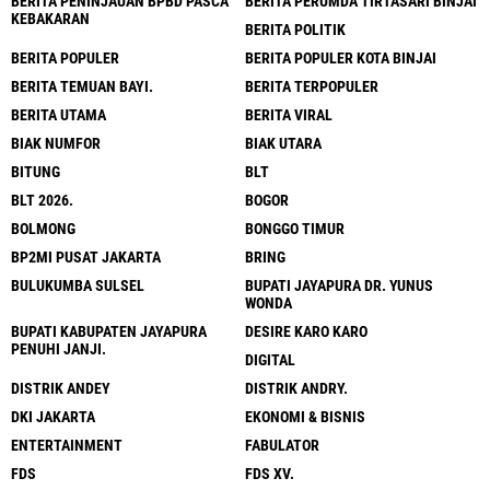
BERITA PENINJAUAN BPBD PASCA
BERITA PERUMDA TIRTASARI BINJAI
KEBAKARAN
BERITA POLITIK
BERITA POPULER
BERITA POPULER KOTA BINJAI
BERITA TEMUAN BAYI.
BERITA TERPOPULER
BERITA UTAMA
BERITA VIRAL
BIAK NUMFOR
BIAK UTARA
BITUNG
BLT
BLT 2026.
BOGOR
BOLMONG
BONGGO TIMUR
BP2MI PUSAT JAKARTA
BRING
BULUKUMBA SULSEL
BUPATI JAYAPURA DR. YUNUS
WONDA
BUPATI KABUPATEN JAYAPURA
DESIRE KARO KARO
PENUHI JANJI.
DIGITAL
DISTRIK ANDEY
DISTRIK ANDRY.
DKI JAKARTA
EKONOMI & BISNIS
ENTERTAINMENT
FABULATOR
FDS
FDS XV.