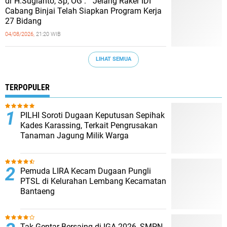
dr H.Sugianto, Sp, OG : " Jelang Raker IDI
Cabang Binjai Telah Siapkan Program Kerja
27 Bidang
04/08/2026,
21:20 WIB
LIHAT SEMUA
TERPOPULER
PILHI Soroti Dugaan Keputusan Sepihak
Kades Karassing, Terkait Pengrusakan
Tanaman Jagung Milik Warga
Pemuda LIRA Kecam Dugaan Pungli
PTSL di Kelurahan Lembang Kecamatan
Bantaeng
Tak Gentar Bersaing di IGA 2026, SMPN