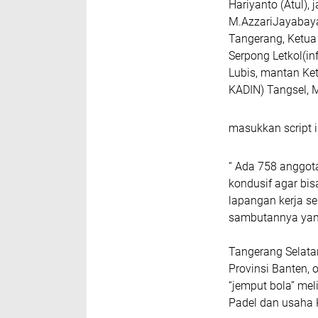
Hariyanto (Atul),
M.AzzariJayabaya
Tangerang, Ketua
Serpong Letkol(in
Lubis, mantan Ket
KADIN) Tangsel, 
masukkan script i
“ Ada 758 anggota
kondusif agar bi
lapangan kerja se
sambutannya yang
Tangerang Selatan
Provinsi Banten, 
“jemput bola” me
Padel dan usaha K