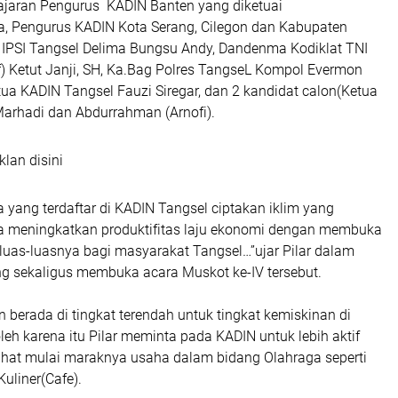
 jajaran Pengurus KADIN Banten yang diketuai
, Pengurus KADIN Kota Serang, Cilegon dan Kabupaten
 IPSI Tangsel Delima Bungsu Andy, Dandenma Kodiklat TNI
f) Ketut Janji, SH, Ka.Bag Polres TangseL Kompol Evermon
ua KADIN Tangsel Fauzi Siregar, dan 2 kandidat calon(Ketua
Marhadi dan Abdurrahman (Arnofi).
klan disini
 yang terdaftar di KADIN Tangsel ciptakan iklim yang
sa meningkatkan produktifitas laju ekonomi dengan membuka
luas-luasnya bagi masyarakat Tangsel…”ujar Pilar dalam
 sekaligus membuka acara Muskot ke-IV tersebut.
 berada di tingkat terendah untuk tingkat kemiskinan di
oleh karena itu Pilar meminta pada KADIN untuk lebih aktif
lihat mulai maraknya usaha dalam bidang Olahraga seperti
uliner(Cafe).