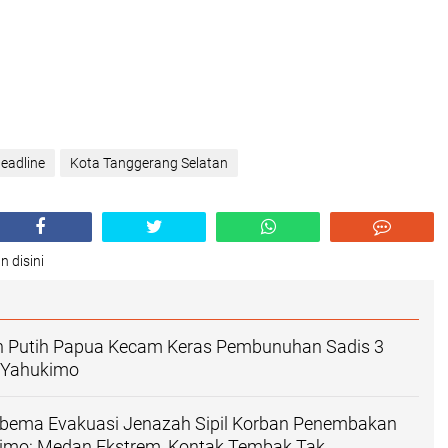
eadline
Kota Tanggerang Selatan
n disini
h Putih Papua Kecam Keras Pembunuhan Sadis 3
i Yahukimo
bema Evakuasi Jenazah Sipil Korban Penembakan
imo: Medan Ekstrem, Kontak Tembak Tak