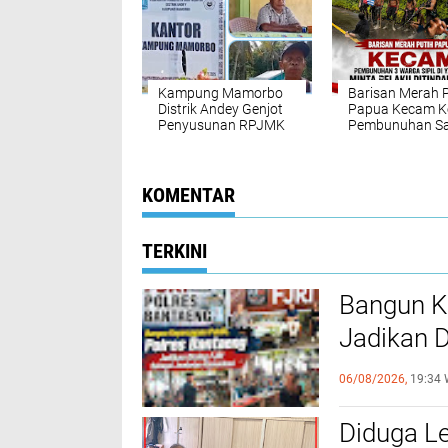
Diminta Bertindak
yang Hidup
Nyata
Kampung Mamorbo
Barisan Merah 
Distrik Andey Genjot
Papua Kecam K
Penyusunan RPJMK
Pembunuhan Sa
2026: Fondasi
Warga Sipil di
Perencanaan
Yahukimo
Pembangunan
Berbasis Aspirasi
KOMENTAR
Warga
TERKINI
Bangun K
Jadikan 
Komunika
06/08/2026,
19:34 
Diduga Le