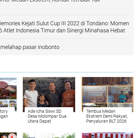
mories Kejati Sulut Cup III 2022 di Tondano: Momen
Atlet Indonesia Timur dan Sinergi Minahasa Hebat
 melahap pasar inobonto
tory
Ade Icha Siswi SD
Tembus Medan
ngan
Desa Molompar Dua
Ekstrem Demi Rakyat,
Utara Dapat
Penyaluran BLT 2026
istus,
Sentuhan Kasih Dylan
di Kampung Omon
atan
Ryan Kandoli
Bukti Negara Hadir di
dah
Pelosok Gresi Selatan