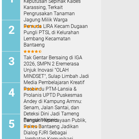
Keputusan Sepihak Kades
Karassing, Terkait
Pengrusakan Tanaman
Jagung Milik Warga
Pemuda LIRA Kecam Dugaan
Pungli PTSL di Kelurahan
Lembang Kecamatan
Bantaeng
Tak Gentar Bersaing di IGA
2026, SMPN 2 Eremerasa
Unjuk Inovasi "OLAH
MINDSET", Sulap Limbah Jadi
Media Pembelajaran Kreatif
Posbindu PTM-Lansia &
Prolanis UPTD Puskesmas
Andey di Kampung Armnu:
Senam, Jalan Santai, dan
Deteksi Dini Jadi Tameng
Penyakit Kronis
Bangun Kepercayaan Publik,
Polres Bantaeng Jadikan
Dialog FJRI Sebagai
Jembatan Komunikasi