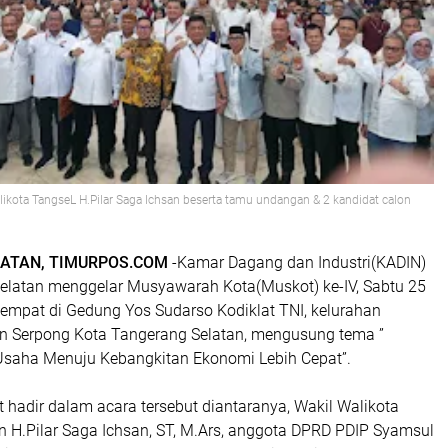
ikota TangseL H.Pilar Saga Ichsan beserta tamu undangan & 2 kandidat calon
ATAN, TIMURPOS.COM
-Kamar Dagang dan Industri(KADIN)
elatan menggelar Musyawarah Kota(Muskot) ke-IV, Sabtu 25
tempat di Gedung Yos Sudarso Kodiklat TNI, kelurahan
 Serpong Kota Tangerang Selatan, mengusung tema ”
 Usaha Menuju Kebangkitan Ekonomi Lebih Cepat”.
t hadir dalam acara tersebut diantaranya, Wakil Walikota
n H.Pilar Saga Ichsan, ST, M.Ars, anggota DPRD PDIP Syamsul