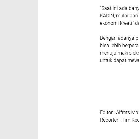
“Saat ini ada ban
KADIN, mulai dar
ekonomi kreatif d
Dengan adanya pr
bisa lebih berper
menuju makro eko
untuk dapat mewu
Editor : Alfrets Ma
Reporter : Tim Re