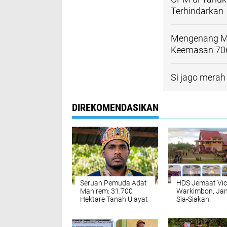
Terhindarkan
Mengenang Me
Keemasan 706 
Si jago merah
DIREKOMENDASIKAN
Seruan Pemuda Adat
HDS Jemaat Vic
Manirem: 31.700
Warkimbon, Ja
Hektare Tanah Ulayat
Sia-Siakan
Terancam Klaim PT
Pengorbanan Kr
Gaharu Prima Lestari,
Tunjukkan Keta
DPRK dan MRP
Lewat Aura Iba