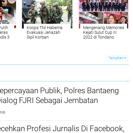
Putih
Koops TNI Habema
Mengenang Memories
eras
Evakuasi Jenazah
Kejati Sulut Cup III
dis 3
Sipil Korban
2022 di Tondano:
Penembakan OPM di
Momen Keemasan
Yahukimo: Medan
706 Atlet Indonesia
Ekstrem, Kontak
Timur dan Sinergi
Tembak Tak
Minahasa Hebat
Tampilkan
Terhindarkan
epercayaan Publik, Polres Bantaeng
Dialog FJRI Sebagai Jembatan
si
WIB
cehkan Profesi Jurnalis Di Facebook,