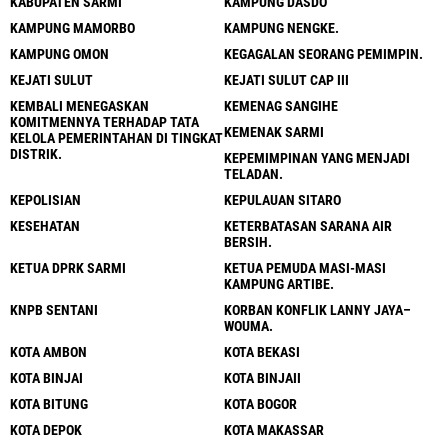
KABUPATEN SARMI
KAMPUNG DASDO
KAMPUNG MAMORBO
KAMPUNG NENGKE.
KAMPUNG OMON
KEGAGALAN SEORANG PEMIMPIN.
KEJATI SULUT
KEJATI SULUT CAP III
KEMBALI MENEGASKAN
KEMENAG SANGIHE
KOMITMENNYA TERHADAP TATA
KEMENAK SARMI
KELOLA PEMERINTAHAN DI TINGKAT
DISTRIK.
KEPEMIMPINAN YANG MENJADI
TELADAN.
KEPOLISIAN
KEPULAUAN SITARO
KESEHATAN
KETERBATASAN SARANA AIR
BERSIH.
KETUA DPRK SARMI
KETUA PEMUDA MASI-MASI
KAMPUNG ARTIBE.
KNPB SENTANI
KORBAN KONFLIK LANNY JAYA–
WOUMA.
KOTA AMBON
KOTA BEKASI
KOTA BINJAI
KOTA BINJAII
KOTA BITUNG
KOTA BOGOR
KOTA DEPOK
KOTA MAKASSAR