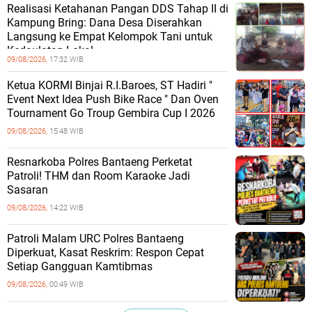
Realisasi Ketahanan Pangan DDS Tahap II di
Kampung Bring: Dana Desa Diserahkan
Langsung ke Empat Kelompok Tani untuk
Kedaulatan Lokal
09/08/2026,
17:32 WIB
Ketua KORMI Binjai R.I.Baroes, ST Hadiri "
Event Next Idea Push Bike Race " Dan Oven
Tournament Go Troup Gembira Cup I 2026
09/08/2026,
15:48 WIB
Resnarkoba Polres Bantaeng Perketat
Patroli! THM dan Room Karaoke Jadi
Sasaran
09/08/2026,
14:22 WIB
Patroli Malam URC Polres Bantaeng
Diperkuat, Kasat Reskrim: Respon Cepat
Setiap Gangguan Kamtibmas
09/08/2026,
00:49 WIB