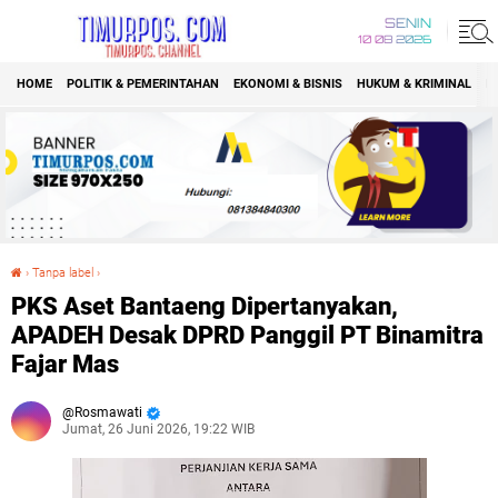
SENIN
10 08 2026
HOME
POLITIK & PEMERINTAHAN
EKONOMI & BISNIS
HUKUM & KRIMINAL
K
›
Tanpa label
›
PKS Aset Bantaeng Dipertanyakan, APADEH Desak DPRD Panggil PT Binamitra Fajar Mas
PKS Aset Bantaeng Dipertanyakan,
APADEH Desak DPRD Panggil PT Binamitra
Fajar Mas
Rosmawati
Jumat, 26 Juni 2026, 19:22 WIB