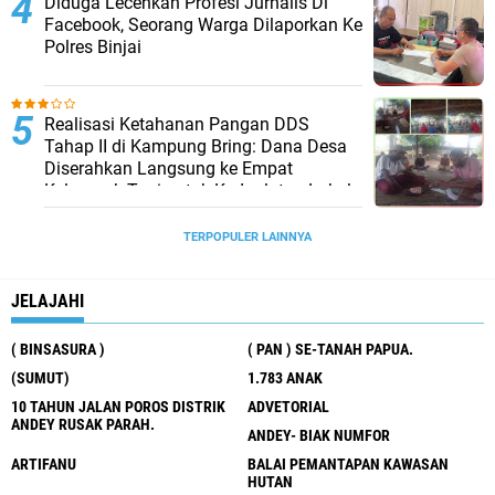
Diduga Lecehkan Profesi Jurnalis Di
Facebook, Seorang Warga Dilaporkan Ke
Polres Binjai
Realisasi Ketahanan Pangan DDS
Tahap II di Kampung Bring: Dana Desa
Diserahkan Langsung ke Empat
Kelompok Tani untuk Kedaulatan Lokal
TERPOPULER LAINNYA
JELAJAHI
( BINSASURA )
( PAN ) SE-TANAH PAPUA.
(SUMUT)
1.783 ANAK
10 TAHUN JALAN POROS DISTRIK
ADVETORIAL
ANDEY RUSAK PARAH.
ANDEY- BIAK NUMFOR
ARTIFANU
BALAI PEMANTAPAN KAWASAN
HUTAN